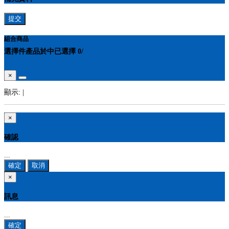
提交
組合商品
選擇
件產品於
中
已選擇
0
/
×
顯示:
|
×
確認
...
確定
取消
×
訊息
...
確定