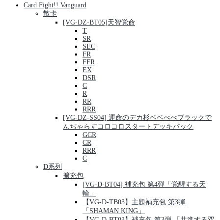
Card Fight!! Vanguard
散卡
[VG-DZ-BT05]天智覚命
T
SR
SEC
FR
FFR
EX
DSR
C
R
RR
RRR
[VG-DZ-SS04] 運命のデカ杉ベベべべブラックで
んぢゃらすコロコロスタートデッキパック
GCR
CR
RRR
C
D系列
擴充包
[VG-D-BT04] 補充包 第4弾「覚醒する天
輪」
【VG-D-TB03】主題補充包 第3彈
「SHAMAN KING」
【VG-D-BT03】補充包 第3弾 「共進する双