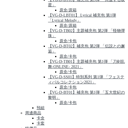
星」
原盒/原箱
【VG-D-LBT01】 Lyrical 補充包 第1弾
「Lyrical Melody」
原盒/原箱
【VG-D-TB02】主題補充包 第2弾 「怪物彈
珠」
原盒/卡包
【VG-D-BT02】補充包 第2弾 「伝説との邂
逅」
原盒/卡包
【VG-D-TB01】主題補充包 第1弾 「刀剣乱
舞-ONLINE- 2021」
原盒/卡包
【VG-D-SS01】特別系列 第1弾 「フェステ
ィバルコレクション2021」
原盒/卡包
【VG-D-BT01】補充包 第1弾 「五大世紀の
黎明」
原盒/卡包
預組
周邊商品
卡盒
卡套