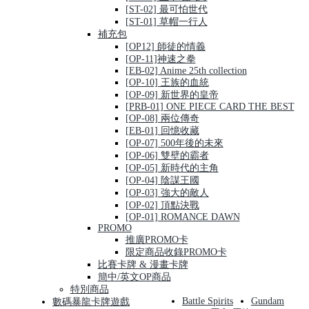
[ST-02] 最可怕世代
[ST-01] 草帽一行人
補充包
[OP12] 師徒的情義
[OP-11]神速之拳
[EB-02] Anime 25th collection
[OP-10] 王族的血統
[OP-09] 新世界的皇帝
[PRB-01] ONE PIECE CARD THE BEST
[OP-08] 兩位傳奇
[EB-01] 回憶收藏
[OP-07] 500年後的未來
[OP-06] 雙壁的霸者
[OP-05] 新時代的主角
[OP-04] 陰謀王國
[OP-03] 強大的敵人
[OP-02] 頂點決戰
[OP-01] ROMANCE DAWN
PROMO
推廣PROMO卡
限定商品收錄PROMO卡
比賽卡牌 & 漫畫卡牌
簡中/英文OP商品
特別商品
Battle Spirits
Gundam
數碼暴龍卡牌遊戲