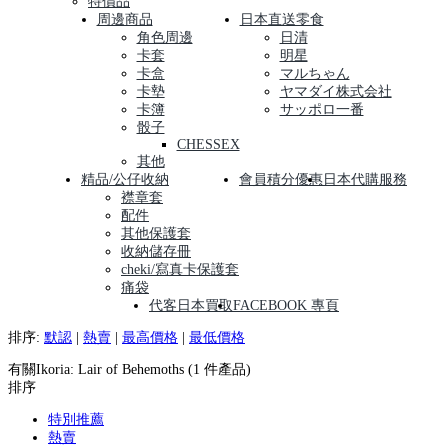
特價品
周邊商品
日本直送零食
角色周邊
日清
卡套
明星
卡盒
マルちゃん
卡墊
ヤマダイ株式会社
卡簿
サッポロ一番
骰子
CHESSEX
其他
精品/公仔收納
會員積分優惠
日本代購服務
襟章套
配件
其他保護套
收納儲存冊
cheki/寫真卡保護套
痛袋
代客日本買取
FACEBOOK 專頁
排序:
默認
|
熱賣
|
最高價格
|
最低價格
有關Ikoria: Lair of Behemoths (1 件產品)
排序
特別推薦
熱賣