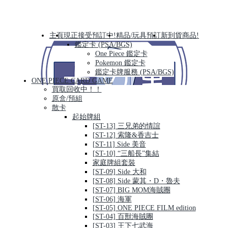
主頁
現正接受預訂中!
精品/玩具預訂
新到貨商品!
鑑定卡 (PSA/BGS)
One Piece 鑑定卡
Pokemon 鑑定卡
鑑定卡牌服務 (PSA/BGS)
ONE PIECE CARD GAME
買取回收中！！
原盒/預組
散卡
起始牌組
[ST-13] 三兄弟的情誼
[ST-12] 索隆&香吉士
[ST-11] Side 美音
[ST-10] “三船長”集結
家庭牌組套裝
[ST-09] Side 大和
[ST-08] Side 蒙其・D・魯夫
[ST-07] BIG MOM海賊團
[ST-06] 海軍
[ST-05] ONE PIECE FILM edition
[ST-04] 百獸海賊團
[ST-03] 王下七武海