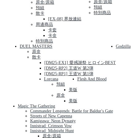
原盒/原箱
原盒/原箱
預組
預組
特別商品
散卡
[EX-08] 界放連結
周邊商品
卡套
卡盒
特別商品
DUEL MASTERS
Godzilla
原盒
散卡
[DM25-EX1] 愛感謝祭 ヒロインBEST
[DM25-RP2] 王道W 第2弾
[DM25-RP1] 王道W 第1弾
Lorcana
Flesh And Blood
預組
美版
原盒
美版
Magic The Gathering
Commander Lengends: Battle for Baldur's Gate
Streets of New Capenna
Kamigawa: Neon Dynasty
Innistrad: Crimson Vow
Innistrad: Midnight Hunt
原盒/原箱