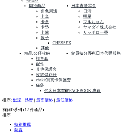
特價品
周邊商品
日本直送零食
角色周邊
日清
卡套
明星
卡盒
マルちゃん
卡墊
ヤマダイ株式会社
卡簿
サッポロ一番
骰子
CHESSEX
其他
精品/公仔收納
會員積分優惠
日本代購服務
襟章套
配件
其他保護套
收納儲存冊
cheki/寫真卡保護套
痛袋
代客日本買取
FACEBOOK 專頁
排序:
默認
|
熱賣
|
最高價格
|
最低價格
有關D系列 (12 件產品)
排序
特別推薦
熱賣