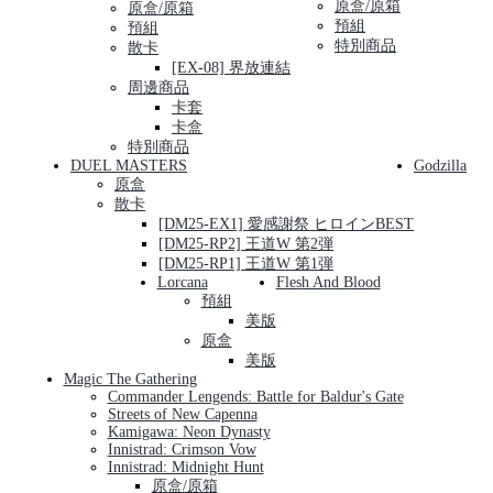
原盒/原箱
原盒/原箱
預組
預組
特別商品
散卡
[EX-08] 界放連結
周邊商品
卡套
卡盒
特別商品
DUEL MASTERS
Godzilla
原盒
散卡
[DM25-EX1] 愛感謝祭 ヒロインBEST
[DM25-RP2] 王道W 第2弾
[DM25-RP1] 王道W 第1弾
Lorcana
Flesh And Blood
預組
美版
原盒
美版
Magic The Gathering
Commander Lengends: Battle for Baldur's Gate
Streets of New Capenna
Kamigawa: Neon Dynasty
Innistrad: Crimson Vow
Innistrad: Midnight Hunt
原盒/原箱