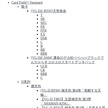
Card Fight!! Vanguard
散卡
[VG-DZ-BT05]天智覚命
T
SR
SEC
FR
FFR
EX
DSR
C
R
RR
RRR
[VG-DZ-SS04] 運命のデカ杉ベベべべブラックで
んぢゃらすコロコロスタートデッキパック
GCR
CR
RRR
C
D系列
擴充包
[VG-D-BT04] 補充包 第4弾「覚醒する天
輪」
【VG-D-TB03】主題補充包 第3彈
「SHAMAN KING」
【VG-D-BT03】補充包 第3弾 「共進する双