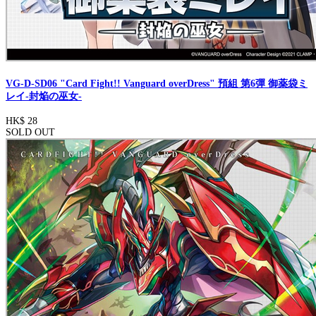
VG-D-SD06 "Card Fight!! Vanguard overDress" 預組 第6彈 御薬袋ミ
レイ-封焔の巫女-
HK$ 28
SOLD OUT