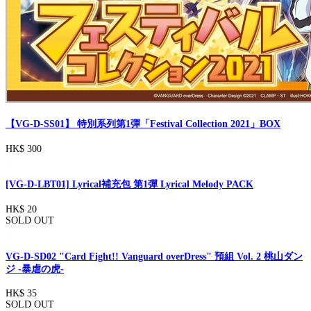
【VG-D-SS01】 特別系列第1彈「Festival Collection 2021」BOX
HK$ 300
[VG-D-LBT01] Lyrical補充包 第1彈 Lyrical Melody PACK
HK$ 20
SOLD OUT
VG-D-SD02 "Card Fight!! Vanguard overDress" 預組 Vol. 2 桃山ダン
ジ -暴虐の虎-
HK$ 35
SOLD OUT