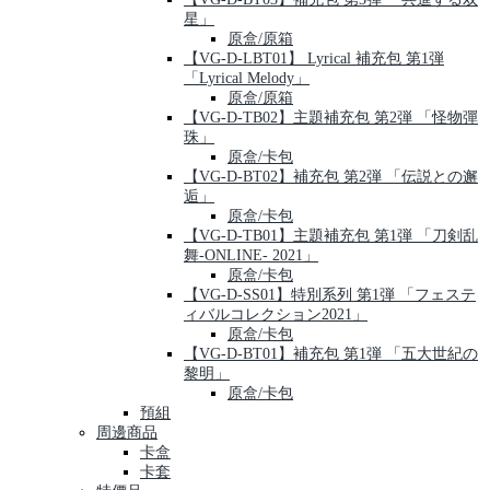
星」
原盒/原箱
【VG-D-LBT01】 Lyrical 補充包 第1弾
「Lyrical Melody」
原盒/原箱
【VG-D-TB02】主題補充包 第2弾 「怪物彈
珠」
原盒/卡包
【VG-D-BT02】補充包 第2弾 「伝説との邂
逅」
原盒/卡包
【VG-D-TB01】主題補充包 第1弾 「刀剣乱
舞-ONLINE- 2021」
原盒/卡包
【VG-D-SS01】特別系列 第1弾 「フェステ
ィバルコレクション2021」
原盒/卡包
【VG-D-BT01】補充包 第1弾 「五大世紀の
黎明」
原盒/卡包
預組
周邊商品
卡盒
卡套