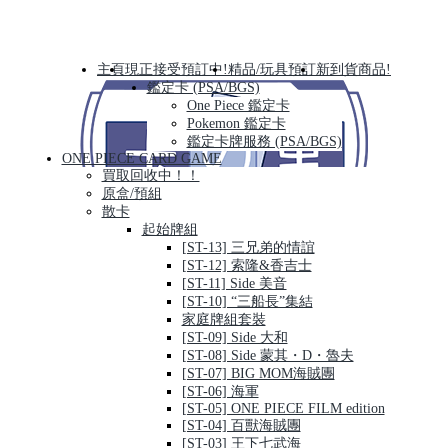
主頁
現正接受預訂中!
精品/玩具預訂
新到貨商品!
鑑定卡 (PSA/BGS)
One Piece 鑑定卡
Pokemon 鑑定卡
鑑定卡牌服務 (PSA/BGS)
ONE PIECE CARD GAME
買取回收中！！
原盒/預組
散卡
起始牌組
[ST-13] 三兄弟的情誼
[ST-12] 索隆&香吉士
[ST-11] Side 美音
[ST-10] “三船長”集結
家庭牌組套裝
[ST-09] Side 大和
[ST-08] Side 蒙其・D・魯夫
[ST-07] BIG MOM海賊團
[ST-06] 海軍
[ST-05] ONE PIECE FILM edition
[ST-04] 百獸海賊團
[ST-03] 王下七武海