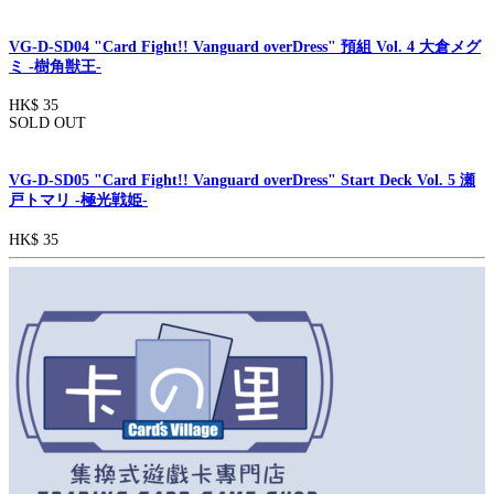
VG-D-SD04 "Card Fight!! Vanguard overDress" 預組 Vol. 4 大倉メグ
ミ -樹角獣王-
HK$ 35
SOLD OUT
VG-D-SD05 "Card Fight!! Vanguard overDress" Start Deck Vol. 5 瀬
戸トマリ -極光戦姫-
HK$ 35