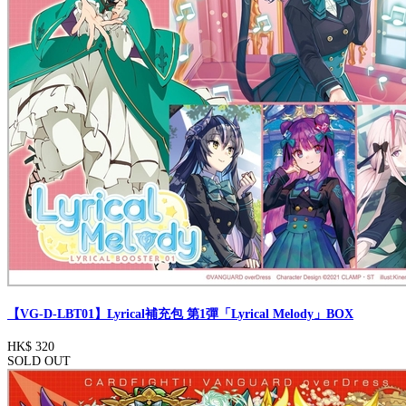
【VG-D-LBT01】Lyrical補充包 第1彈「Lyrical Melody」BOX
HK$ 320
SOLD OUT