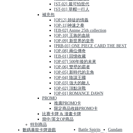
[ST-02] 最可怕世代
[ST-01] 草帽一行人
補充包
[OP12] 師徒的情義
[OP-11]神速之拳
[EB-02] Anime 25th collection
[OP-10] 王族的血統
[OP-09] 新世界的皇帝
[PRB-01] ONE PIECE CARD THE BEST
[OP-08] 兩位傳奇
[EB-01] 回憶收藏
[OP-07] 500年後的未來
[OP-06] 雙壁的霸者
[OP-05] 新時代的主角
[OP-04] 陰謀王國
[OP-03] 強大的敵人
[OP-02] 頂點決戰
[OP-01] ROMANCE DAWN
PROMO
推廣PROMO卡
限定商品收錄PROMO卡
比賽卡牌 & 漫畫卡牌
簡中/英文OP商品
特別商品
Battle Spirits
Gundam
數碼暴龍卡牌遊戲