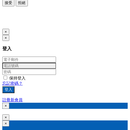
接受
拒絕
本系統由
提供
© Copyright 2026
www.posify.me
×
×
登入
保持登入
忘記密碼？
登入
註冊新會員
×
×
×