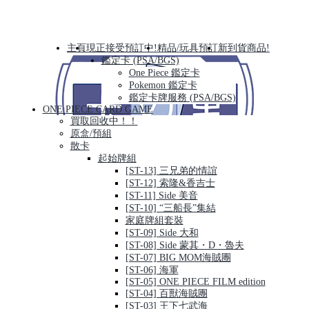
主頁
現正接受預訂中!
精品/玩具預訂
新到貨商品!
鑑定卡 (PSA/BGS)
One Piece 鑑定卡
Pokemon 鑑定卡
鑑定卡牌服務 (PSA/BGS)
ONE PIECE CARD GAME
買取回收中！！
原盒/預組
散卡
起始牌組
[ST-13] 三兄弟的情誼
[ST-12] 索隆&香吉士
[ST-11] Side 美音
[ST-10] “三船長”集結
家庭牌組套裝
[ST-09] Side 大和
[ST-08] Side 蒙其・D・魯夫
[ST-07] BIG MOM海賊團
[ST-06] 海軍
[ST-05] ONE PIECE FILM edition
[ST-04] 百獸海賊團
[ST-03] 王下七武海