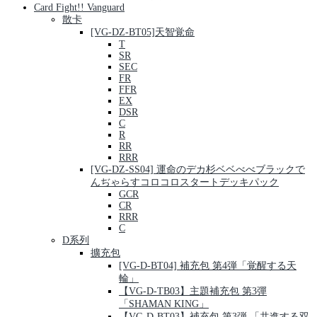
Card Fight!! Vanguard
散卡
[VG-DZ-BT05]天智覚命
T
SR
SEC
FR
FFR
EX
DSR
C
R
RR
RRR
[VG-DZ-SS04] 運命のデカ杉ベベべべブラックで
んぢゃらすコロコロスタートデッキパック
GCR
CR
RRR
C
D系列
擴充包
[VG-D-BT04] 補充包 第4弾「覚醒する天
輪」
【VG-D-TB03】主題補充包 第3彈
「SHAMAN KING」
【VG-D-BT03】補充包 第3弾 「共進する双