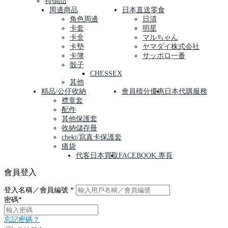
特價品
周邊商品
日本直送零食
角色周邊
日清
卡套
明星
卡盒
マルちゃん
卡墊
ヤマダイ株式会社
卡簿
サッポロ一番
骰子
CHESSEX
其他
精品/公仔收納
會員積分優惠
日本代購服務
襟章套
配件
其他保護套
收納儲存冊
cheki/寫真卡保護套
痛袋
代客日本買取
FACEBOOK 專頁
會員登入
登入名稱／會員編號
*
密碼
*
忘記密碼？