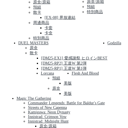
原盒/原箱
原盒/原箱
預組
預組
特別商品
散卡
[EX-08] 界放連結
周邊商品
卡套
卡盒
特別商品
DUEL MASTERS
Godzilla
原盒
散卡
[DM25-EX1] 愛感謝祭 ヒロインBEST
[DM25-RP2] 王道W 第2弾
[DM25-RP1] 王道W 第1弾
Lorcana
Flesh And Blood
預組
美版
原盒
美版
Magic The Gathering
Commander Lengends: Battle for Baldur's Gate
Streets of New Capenna
Kamigawa: Neon Dynasty
Innistrad: Crimson Vow
Innistrad: Midnight Hunt
原盒/原箱