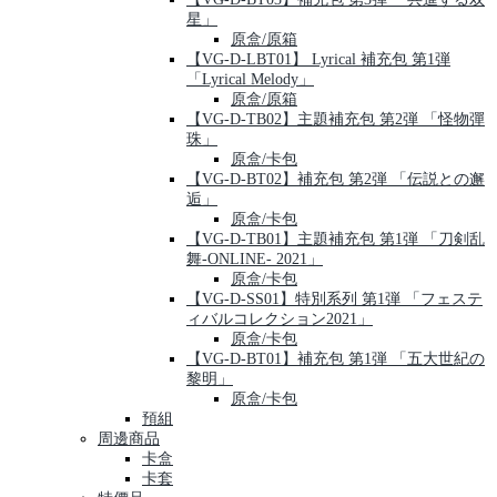
星」
原盒/原箱
【VG-D-LBT01】 Lyrical 補充包 第1弾
「Lyrical Melody」
原盒/原箱
【VG-D-TB02】主題補充包 第2弾 「怪物彈
珠」
原盒/卡包
【VG-D-BT02】補充包 第2弾 「伝説との邂
逅」
原盒/卡包
【VG-D-TB01】主題補充包 第1弾 「刀剣乱
舞-ONLINE- 2021」
原盒/卡包
【VG-D-SS01】特別系列 第1弾 「フェステ
ィバルコレクション2021」
原盒/卡包
【VG-D-BT01】補充包 第1弾 「五大世紀の
黎明」
原盒/卡包
預組
周邊商品
卡盒
卡套