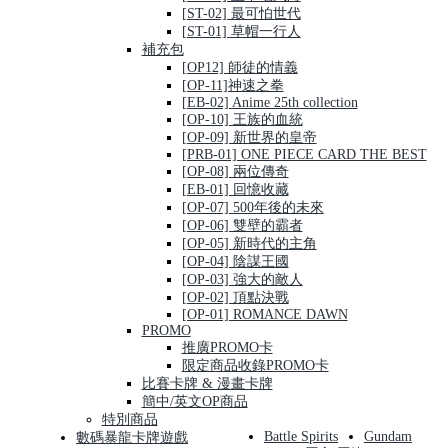
[ST-02] 最可怕世代
[ST-01] 草帽一行人
補充包
[OP12] 師徒的情義
[OP-11]神速之拳
[EB-02] Anime 25th collection
[OP-10] 王族的血統
[OP-09] 新世界的皇帝
[PRB-01] ONE PIECE CARD THE BEST
[OP-08] 兩位傳奇
[EB-01] 回憶收藏
[OP-07] 500年後的未來
[OP-06] 雙壁的霸者
[OP-05] 新時代的主角
[OP-04] 陰謀王國
[OP-03] 強大的敵人
[OP-02] 頂點決戰
[OP-01] ROMANCE DAWN
PROMO
推廣PROMO卡
限定商品收錄PROMO卡
比賽卡牌 & 漫畫卡牌
簡中/英文OP商品
特別商品
Battle Spirits
Gundam
數碼暴龍卡牌遊戲