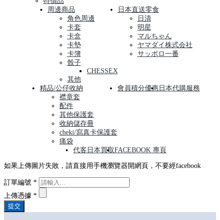
特價品
周邊商品
日本直送零食
角色周邊
日清
卡套
明星
卡盒
マルちゃん
卡墊
ヤマダイ株式会社
卡簿
サッポロ一番
骰子
CHESSEX
其他
精品/公仔收納
會員積分優惠
日本代購服務
襟章套
配件
其他保護套
收納儲存冊
cheki/寫真卡保護套
痛袋
代客日本買取
FACEBOOK 專頁
如果上傳圖片失敗，請直接用手機瀏覽器開網頁，不要經facebook
訂單編號
*
上傳憑據
*
提交