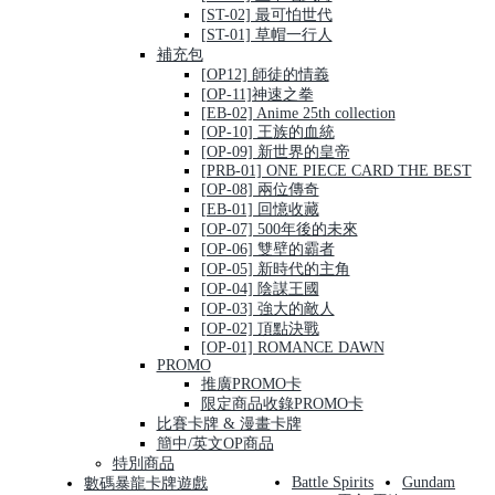
[ST-02] 最可怕世代
[ST-01] 草帽一行人
補充包
[OP12] 師徒的情義
[OP-11]神速之拳
[EB-02] Anime 25th collection
[OP-10] 王族的血統
[OP-09] 新世界的皇帝
[PRB-01] ONE PIECE CARD THE BEST
[OP-08] 兩位傳奇
[EB-01] 回憶收藏
[OP-07] 500年後的未來
[OP-06] 雙壁的霸者
[OP-05] 新時代的主角
[OP-04] 陰謀王國
[OP-03] 強大的敵人
[OP-02] 頂點決戰
[OP-01] ROMANCE DAWN
PROMO
推廣PROMO卡
限定商品收錄PROMO卡
比賽卡牌 & 漫畫卡牌
簡中/英文OP商品
特別商品
Battle Spirits
Gundam
數碼暴龍卡牌遊戲