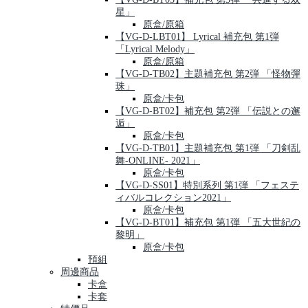
星」
原盒/原箱
【VG-D-LBT01】 Lyrical 補充包 第1弾
「Lyrical Melody」
原盒/原箱
【VG-D-TB02】主題補充包 第2弾 「怪物彈
珠」
原盒/卡包
【VG-D-BT02】補充包 第2弾 「伝説との邂
逅」
原盒/卡包
【VG-D-TB01】主題補充包 第1弾 「刀剣乱
舞-ONLINE- 2021」
原盒/卡包
【VG-D-SS01】特別系列 第1弾 「フェステ
ィバルコレクション2021」
原盒/卡包
【VG-D-BT01】補充包 第1弾 「五大世紀の
黎明」
原盒/卡包
預組
周邊商品
卡盒
卡套