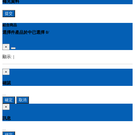
補充資料
提交
組合商品
選擇
件產品於
中
已選擇
0
/
×
顯示:
|
×
確認
...
確定
取消
×
訊息
...
確定