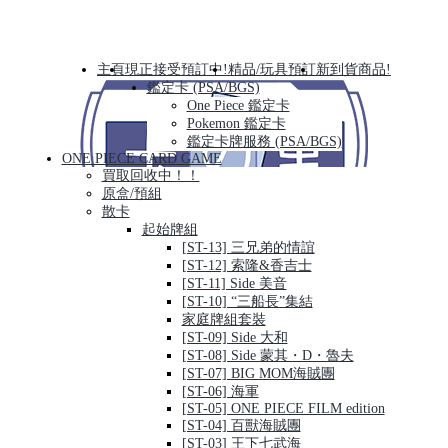
主頁
現正接受預訂中!
精品/玩具預訂
新到貨商品!
鑑定卡 (PSA/BGS)
One Piece 鑑定卡
Pokemon 鑑定卡
鑑定卡牌服務 (PSA/BGS)
ONE PIECE CARD GAME
買取回收中！！
原盒/預組
散卡
起始牌組
[ST-13] 三兄弟的情誼
[ST-12] 索隆&香吉士
[ST-11] Side 美音
[ST-10] “三船長”集結
家庭牌組套裝
[ST-09] Side 大和
[ST-08] Side 蒙其・D・魯夫
[ST-07] BIG MOM海賊團
[ST-06] 海軍
[ST-05] ONE PIECE FILM edition
[ST-04] 百獸海賊團
[ST-03] 王下七武海