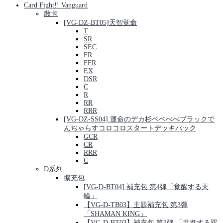
Card Fight!! Vanguard
散卡
[VG-DZ-BT05]天智覚命
T
SR
SEC
FR
FFR
EX
DSR
C
R
RR
RRR
[VG-DZ-SS04] 運命のデカ杉ベベべべブラックで
んぢゃらすコロコロスタートデッキパック
GCR
CR
RRR
C
D系列
擴充包
[VG-D-BT04] 補充包 第4弾「覚醒する天
輪」
【VG-D-TB03】主題補充包 第3彈
「SHAMAN KING」
【VG-D-BT03】補充包 第3弾 「共進する双