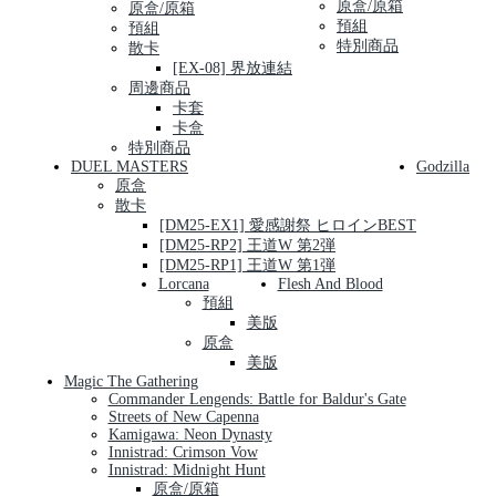
原盒/原箱
原盒/原箱
預組
預組
特別商品
散卡
[EX-08] 界放連結
周邊商品
卡套
卡盒
特別商品
DUEL MASTERS
Godzilla
原盒
散卡
[DM25-EX1] 愛感謝祭 ヒロインBEST
[DM25-RP2] 王道W 第2弾
[DM25-RP1] 王道W 第1弾
Lorcana
Flesh And Blood
預組
美版
原盒
美版
Magic The Gathering
Commander Lengends: Battle for Baldur's Gate
Streets of New Capenna
Kamigawa: Neon Dynasty
Innistrad: Crimson Vow
Innistrad: Midnight Hunt
原盒/原箱