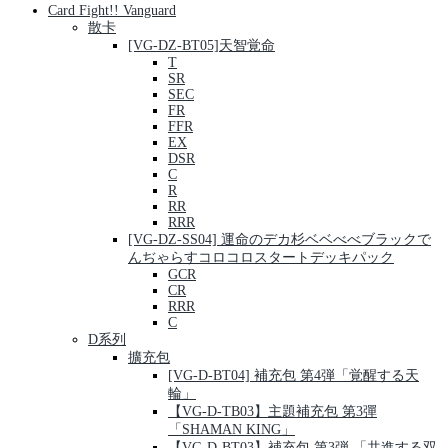
Card Fight!! Vanguard
散卡
[VG-DZ-BT05]天智覚命
T
SR
SEC
FR
FFR
EX
DSR
C
R
RR
RRR
[VG-DZ-SS04] 運命のデカ杉ベベべべブラックで
んぢゃらすコロコロスタートデッキパック
GCR
CR
RRR
C
D系列
擴充包
[VG-D-BT04] 補充包 第4弾「覚醒する天
輪」
【VG-D-TB03】主題補充包 第3彈
「SHAMAN KING」
【VG-D-BT03】補充包 第3弾 「共進する双