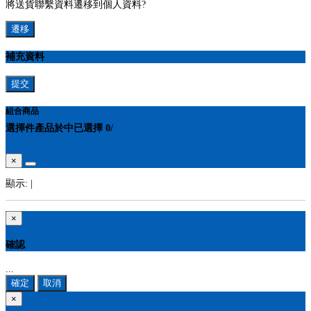
將送貨聯繫資料遷移到個人資料?
遷移
補充資料
提交
組合商品
選擇
件產品於
中
已選擇
0
/
×
顯示:
|
×
確認
...
確定
取消
×