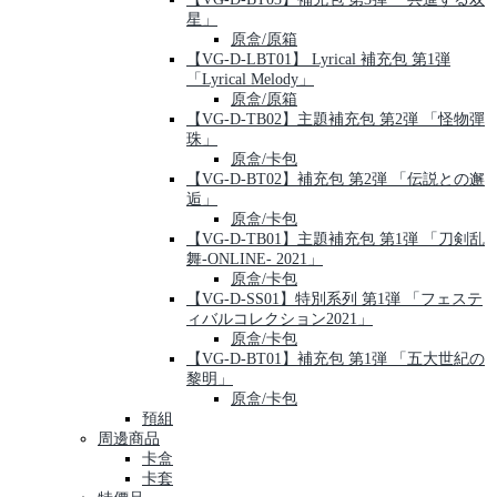
星」
原盒/原箱
【VG-D-LBT01】 Lyrical 補充包 第1弾
「Lyrical Melody」
原盒/原箱
【VG-D-TB02】主題補充包 第2弾 「怪物彈
珠」
原盒/卡包
【VG-D-BT02】補充包 第2弾 「伝説との邂
逅」
原盒/卡包
【VG-D-TB01】主題補充包 第1弾 「刀剣乱
舞-ONLINE- 2021」
原盒/卡包
【VG-D-SS01】特別系列 第1弾 「フェステ
ィバルコレクション2021」
原盒/卡包
【VG-D-BT01】補充包 第1弾 「五大世紀の
黎明」
原盒/卡包
預組
周邊商品
卡盒
卡套