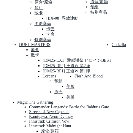
原盒/原箱
原盒/原箱
預組
預組
特別商品
散卡
[EX-08] 界放連結
周邊商品
卡套
卡盒
特別商品
DUEL MASTERS
Godzilla
原盒
散卡
[DM25-EX1] 愛感謝祭 ヒロインBEST
[DM25-RP2] 王道W 第2弾
[DM25-RP1] 王道W 第1弾
Lorcana
Flesh And Blood
預組
美版
原盒
美版
Magic The Gathering
Commander Lengends: Battle for Baldur's Gate
Streets of New Capenna
Kamigawa: Neon Dynasty
Innistrad: Crimson Vow
Innistrad: Midnight Hunt
原盒/原箱