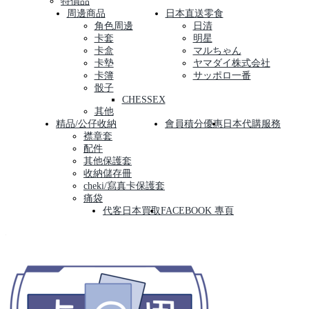
特價品
周邊商品
日本直送零食
角色周邊
日清
卡套
明星
卡盒
マルちゃん
卡墊
ヤマダイ株式会社
卡簿
サッポロ一番
骰子
CHESSEX
其他
精品/公仔收納
會員積分優惠
日本代購服務
襟章套
配件
其他保護套
收納儲存冊
cheki/寫真卡保護套
痛袋
代客日本買取
FACEBOOK 專頁