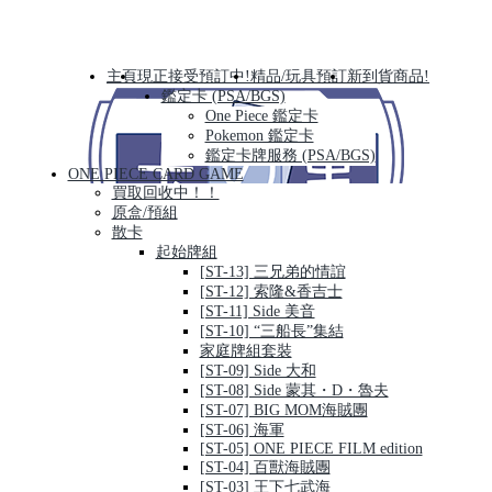
主頁
現正接受預訂中!
精品/玩具預訂
新到貨商品!
鑑定卡 (PSA/BGS)
One Piece 鑑定卡
Pokemon 鑑定卡
鑑定卡牌服務 (PSA/BGS)
ONE PIECE CARD GAME
買取回收中！！
原盒/預組
散卡
起始牌組
[ST-13] 三兄弟的情誼
[ST-12] 索隆&香吉士
[ST-11] Side 美音
[ST-10] “三船長”集結
家庭牌組套裝
[ST-09] Side 大和
[ST-08] Side 蒙其・D・魯夫
[ST-07] BIG MOM海賊團
[ST-06] 海軍
[ST-05] ONE PIECE FILM edition
[ST-04] 百獸海賊團
[ST-03] 王下七武海