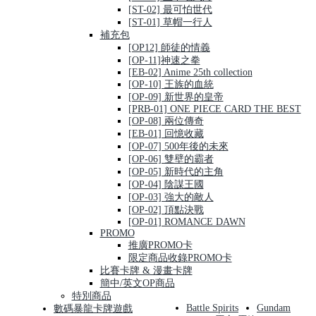
[ST-02] 最可怕世代
[ST-01] 草帽一行人
補充包
[OP12] 師徒的情義
[OP-11]神速之拳
[EB-02] Anime 25th collection
[OP-10] 王族的血統
[OP-09] 新世界的皇帝
[PRB-01] ONE PIECE CARD THE BEST
[OP-08] 兩位傳奇
[EB-01] 回憶收藏
[OP-07] 500年後的未來
[OP-06] 雙壁的霸者
[OP-05] 新時代的主角
[OP-04] 陰謀王國
[OP-03] 強大的敵人
[OP-02] 頂點決戰
[OP-01] ROMANCE DAWN
PROMO
推廣PROMO卡
限定商品收錄PROMO卡
比賽卡牌 & 漫畫卡牌
簡中/英文OP商品
特別商品
Battle Spirits
Gundam
數碼暴龍卡牌遊戲