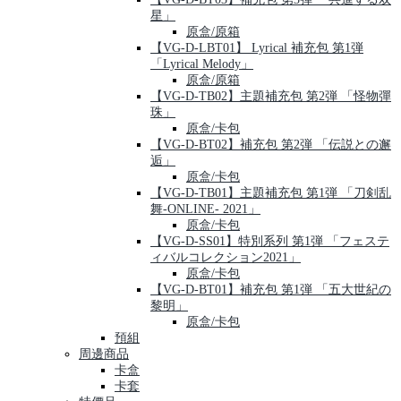
星」
原盒/原箱
【VG-D-LBT01】 Lyrical 補充包 第1弾
「Lyrical Melody」
原盒/原箱
【VG-D-TB02】主題補充包 第2弾 「怪物彈
珠」
原盒/卡包
【VG-D-BT02】補充包 第2弾 「伝説との邂
逅」
原盒/卡包
【VG-D-TB01】主題補充包 第1弾 「刀剣乱
舞-ONLINE- 2021」
原盒/卡包
【VG-D-SS01】特別系列 第1弾 「フェステ
ィバルコレクション2021」
原盒/卡包
【VG-D-BT01】補充包 第1弾 「五大世紀の
黎明」
原盒/卡包
預組
周邊商品
卡盒
卡套