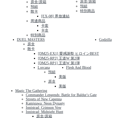
原盒/原箱
原盒/原箱
預組
預組
特別商品
散卡
[EX-08] 界放連結
周邊商品
卡套
卡盒
特別商品
DUEL MASTERS
Godzilla
原盒
散卡
[DM25-EX1] 愛感謝祭 ヒロインBEST
[DM25-RP2] 王道W 第2弾
[DM25-RP1] 王道W 第1弾
Lorcana
Flesh And Blood
預組
美版
原盒
美版
Magic The Gathering
Commander Lengends: Battle for Baldur's Gate
Streets of New Capenna
Kamigawa: Neon Dynasty
Innistrad: Crimson Vow
Innistrad: Midnight Hunt
原盒/原箱