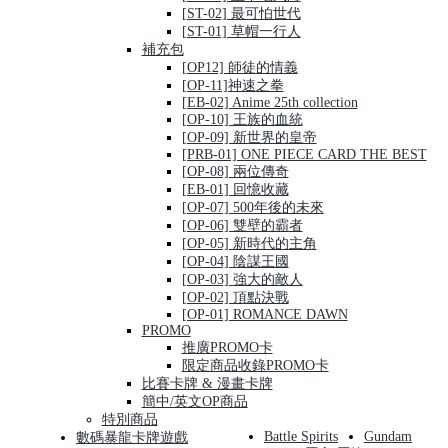
[ST-02] 最可怕世代
[ST-01] 草帽一行人
補充包
[OP12] 師徒的情義
[OP-11]神速之拳
[EB-02] Anime 25th collection
[OP-10] 王族的血統
[OP-09] 新世界的皇帝
[PRB-01] ONE PIECE CARD THE BEST
[OP-08] 兩位傳奇
[EB-01] 回憶收藏
[OP-07] 500年後的未來
[OP-06] 雙壁的霸者
[OP-05] 新時代的主角
[OP-04] 陰謀王國
[OP-03] 強大的敵人
[OP-02] 頂點決戰
[OP-01] ROMANCE DAWN
PROMO
推廣PROMO卡
限定商品收錄PROMO卡
比賽卡牌 & 漫畫卡牌
簡中/英文OP商品
特別商品
Battle Spirits
Gundam
數碼暴龍卡牌遊戲