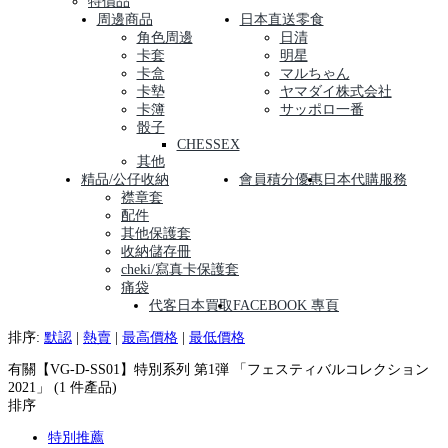
特價品
周邊商品
日本直送零食
角色周邊
日清
卡套
明星
卡盒
マルちゃん
卡墊
ヤマダイ株式会社
卡簿
サッポロ一番
骰子
CHESSEX
其他
精品/公仔收納
會員積分優惠
日本代購服務
襟章套
配件
其他保護套
收納儲存冊
cheki/寫真卡保護套
痛袋
代客日本買取
FACEBOOK 專頁
排序:
默認
|
熱賣
|
最高價格
|
最低價格
有關【VG-D-SS01】特別系列 第1弾 「フェスティバルコレクション
2021」 (1 件產品)
排序
特別推薦