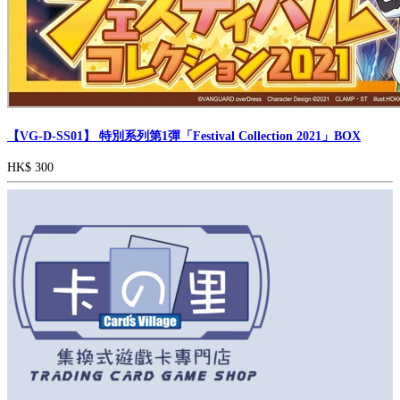
【VG-D-SS01】 特別系列第1彈「Festival Collection 2021」BOX
HK$ 300