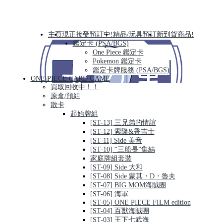
主頁
現正接受預訂中!
精品/玩具預訂
新到貨商品!
鑑定卡 (PSA/BGS)
One Piece 鑑定卡
Pokemon 鑑定卡
鑑定卡牌服務 (PSA/BGS)
ONE PIECE CARD GAME
買取回收中！！
原盒/預組
散卡
起始牌組
[ST-13] 三兄弟的情誼
[ST-12] 索隆&香吉士
[ST-11] Side 美音
[ST-10] “三船長”集結
家庭牌組套裝
[ST-09] Side 大和
[ST-08] Side 蒙其・D・魯夫
[ST-07] BIG MOM海賊團
[ST-06] 海軍
[ST-05] ONE PIECE FILM edition
[ST-04] 百獸海賊團
[ST-03] 王下七武海