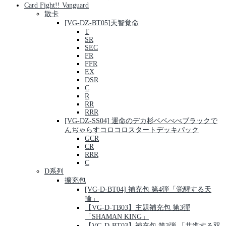
Card Fight!! Vanguard
散卡
[VG-DZ-BT05]天智覚命
T
SR
SEC
FR
FFR
EX
DSR
C
R
RR
RRR
[VG-DZ-SS04] 運命のデカ杉ベベべべブラックで
んぢゃらすコロコロスタートデッキパック
GCR
CR
RRR
C
D系列
擴充包
[VG-D-BT04] 補充包 第4弾「覚醒する天
輪」
【VG-D-TB03】主題補充包 第3彈
「SHAMAN KING」
【VG-D-BT03】補充包 第3弾 「共進する双