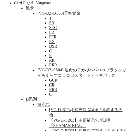
Card Fight!! Vanguard
散卡
[VG-DZ-BT05]天智覚命
T
SR
SEC
FR
FFR
EX
DSR
C
R
RR
RRR
[VG-DZ-SS04] 運命のデカ杉ベベべべブラックで
んぢゃらすコロコロスタートデッキパック
GCR
CR
RRR
C
D系列
擴充包
[VG-D-BT04] 補充包 第4弾「覚醒する天
輪」
【VG-D-TB03】主題補充包 第3彈
「SHAMAN KING」
【VG-D-BT03】補充包 第3弾 「共進する双