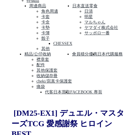
特價品
周邊商品
日本直送零食
角色周邊
日清
卡套
明星
卡盒
マルちゃん
卡墊
ヤマダイ株式会社
卡簿
サッポロ一番
骰子
CHESSEX
其他
精品/公仔收納
會員積分優惠
日本代購服務
襟章套
配件
其他保護套
收納儲存冊
cheki/寫真卡保護套
痛袋
代客日本買取
FACEBOOK 專頁
[DM25-EX1] デュエル・マスタ
ーズTCG 愛感謝祭 ヒロイン
BEST