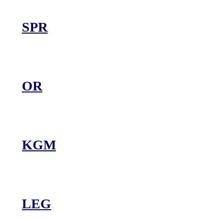
SPR
OR
KGM
LEG