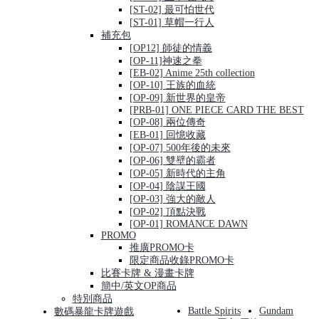
[ST-02] 最可怕世代
[ST-01] 草帽一行人
補充包
[OP12] 師徒的情義
[OP-11]神速之拳
[EB-02] Anime 25th collection
[OP-10] 王族的血統
[OP-09] 新世界的皇帝
[PRB-01] ONE PIECE CARD THE BEST
[OP-08] 兩位傳奇
[EB-01] 回憶收藏
[OP-07] 500年後的未來
[OP-06] 雙壁的霸者
[OP-05] 新時代的主角
[OP-04] 陰謀王國
[OP-03] 強大的敵人
[OP-02] 頂點決戰
[OP-01] ROMANCE DAWN
PROMO
推廣PROMO卡
限定商品收錄PROMO卡
比賽卡牌 & 漫畫卡牌
簡中/英文OP商品
特別商品
Battle Spirits
Gundam
數碼暴龍卡牌遊戲