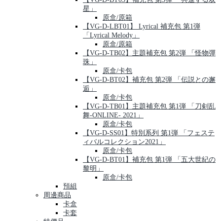
星」
原盒/原箱
【VG-D-LBT01】 Lyrical 補充包 第1弾
「Lyrical Melody」
原盒/原箱
【VG-D-TB02】主題補充包 第2弾 「怪物彈
珠」
原盒/卡包
【VG-D-BT02】補充包 第2弾 「伝説との邂
逅」
原盒/卡包
【VG-D-TB01】主題補充包 第1弾 「刀剣乱
舞-ONLINE- 2021」
原盒/卡包
【VG-D-SS01】特別系列 第1弾 「フェステ
ィバルコレクション2021」
原盒/卡包
【VG-D-BT01】補充包 第1弾 「五大世紀の
黎明」
原盒/卡包
預組
周邊商品
卡盒
卡套