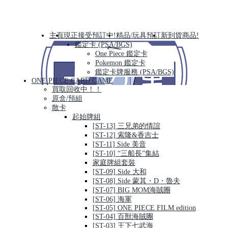
主頁
現正接受預訂中!
精品/玩具預訂
新到貨商品!
鑑定卡 (PSA/BGS)
One Piece 鑑定卡
Pokemon 鑑定卡
鑑定卡牌服務 (PSA/BGS)
ONE PIECE CARD GAME
買取回收中！！
原盒/預組
散卡
起始牌組
[ST-13] 三兄弟的情誼
[ST-12] 索隆&香吉士
[ST-11] Side 美音
[ST-10] “三船長”集結
家庭牌組套裝
[ST-09] Side 大和
[ST-08] Side 蒙其・D・魯夫
[ST-07] BIG MOM海賊團
[ST-06] 海軍
[ST-05] ONE PIECE FILM edition
[ST-04] 百獸海賊團
[ST-03] 王下七武海