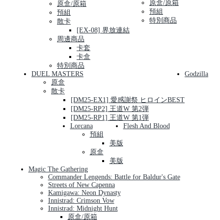
原盒/原箱
原盒/原箱
預組
預組
特別商品
散卡
[EX-08] 界放連結
周邊商品
卡套
卡盒
特別商品
DUEL MASTERS
Godzilla
原盒
散卡
[DM25-EX1] 愛感謝祭 ヒロインBEST
[DM25-RP2] 王道W 第2弾
[DM25-RP1] 王道W 第1弾
Lorcana
Flesh And Blood
預組
美版
原盒
美版
Magic The Gathering
Commander Lengends: Battle for Baldur's Gate
Streets of New Capenna
Kamigawa: Neon Dynasty
Innistrad: Crimson Vow
Innistrad: Midnight Hunt
原盒/原箱