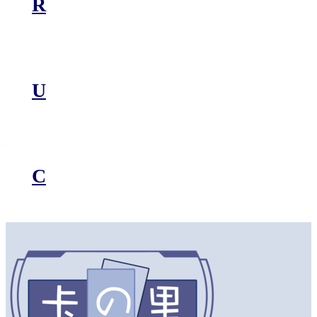
R
U
C