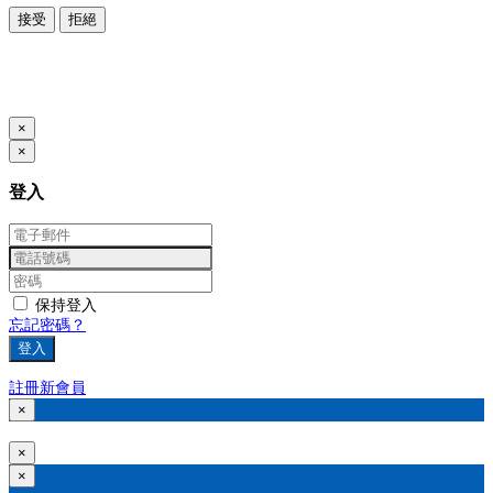
接受
拒絕
本系統由
提供
© Copyright 2026
www.posify.me
×
×
登入
保持登入
忘記密碼？
登入
註冊新會員
×
×
×