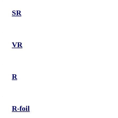
SR
VR
R
R-foil