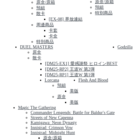
原盒/原箱
原盒/原箱
預組
預組
特別商品
散卡
[EX-08] 界放連結
周邊商品
卡套
卡盒
特別商品
DUEL MASTERS
Godzilla
原盒
散卡
[DM25-EX1] 愛感謝祭 ヒロインBEST
[DM25-RP2] 王道W 第2弾
[DM25-RP1] 王道W 第1弾
Lorcana
Flesh And Blood
預組
美版
原盒
美版
Magic The Gathering
Commander Lengends: Battle for Baldur's Gate
Streets of New Capenna
Kamigawa: Neon Dynasty
Innistrad: Crimson Vow
Innistrad: Midnight Hunt
原盒/原箱