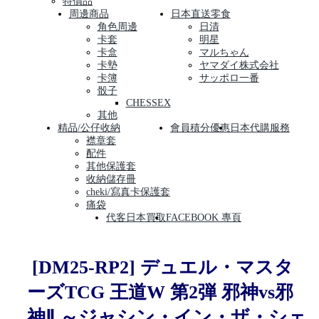
特價品
周邊商品
日本直送零食
角色周邊
日清
卡套
明星
卡盒
マルちゃん
卡墊
ヤマダイ株式会社
卡簿
サッポロ一番
骰子
CHESSEX
其他
精品/公仔收納
會員積分優惠
日本代購服務
襟章套
配件
其他保護套
收納儲存冊
cheki/寫真卡保護套
痛袋
代客日本買取
FACEBOOK 專頁
[DM25-RP2] デュエル・マスタ
ーズTCG 王道W 第2弾 邪神vs邪
神Ⅱ ～ジャシン・イン・ザ・シェ