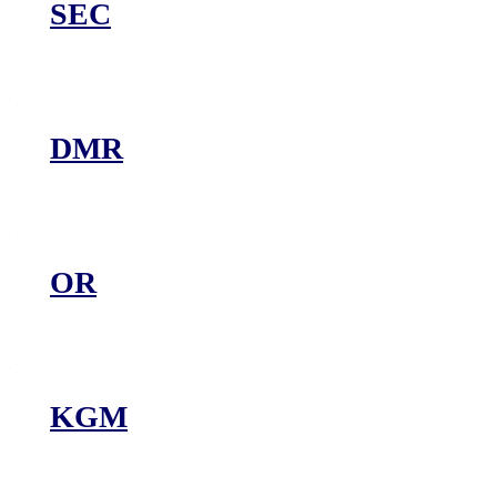
SEC
DMR
OR
KGM