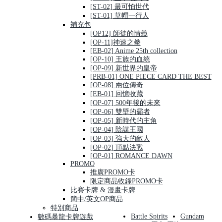
[ST-02] 最可怕世代
[ST-01] 草帽一行人
補充包
[OP12] 師徒的情義
[OP-11]神速之拳
[EB-02] Anime 25th collection
[OP-10] 王族的血統
[OP-09] 新世界的皇帝
[PRB-01] ONE PIECE CARD THE BEST
[OP-08] 兩位傳奇
[EB-01] 回憶收藏
[OP-07] 500年後的未來
[OP-06] 雙壁的霸者
[OP-05] 新時代的主角
[OP-04] 陰謀王國
[OP-03] 強大的敵人
[OP-02] 頂點決戰
[OP-01] ROMANCE DAWN
PROMO
推廣PROMO卡
限定商品收錄PROMO卡
比賽卡牌 & 漫畫卡牌
簡中/英文OP商品
特別商品
Battle Spirits
Gundam
數碼暴龍卡牌遊戲