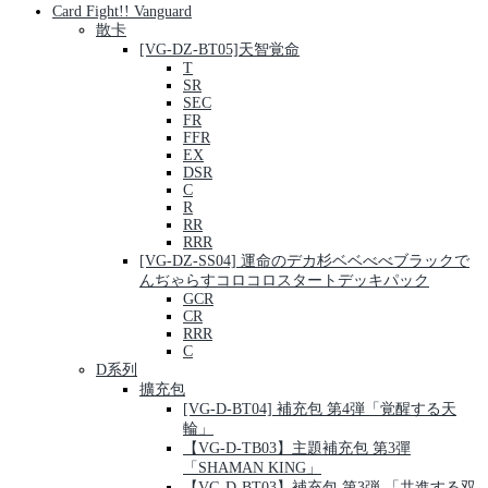
Card Fight!! Vanguard
散卡
[VG-DZ-BT05]天智覚命
T
SR
SEC
FR
FFR
EX
DSR
C
R
RR
RRR
[VG-DZ-SS04] 運命のデカ杉ベベべべブラックで
んぢゃらすコロコロスタートデッキパック
GCR
CR
RRR
C
D系列
擴充包
[VG-D-BT04] 補充包 第4弾「覚醒する天
輪」
【VG-D-TB03】主題補充包 第3彈
「SHAMAN KING」
【VG-D-BT03】補充包 第3弾 「共進する双