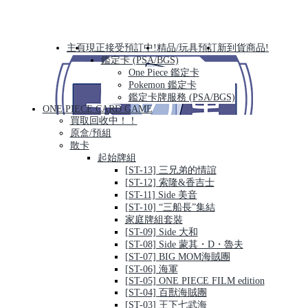
主頁
現正接受預訂中!
精品/玩具預訂
新到貨商品!
鑑定卡 (PSA/BGS)
One Piece 鑑定卡
Pokemon 鑑定卡
鑑定卡牌服務 (PSA/BGS)
ONE PIECE CARD GAME
買取回收中！！
原盒/預組
散卡
起始牌組
[ST-13] 三兄弟的情誼
[ST-12] 索隆&香吉士
[ST-11] Side 美音
[ST-10] “三船長”集結
家庭牌組套裝
[ST-09] Side 大和
[ST-08] Side 蒙其・D・魯夫
[ST-07] BIG MOM海賊團
[ST-06] 海軍
[ST-05] ONE PIECE FILM edition
[ST-04] 百獸海賊團
[ST-03] 王下七武海