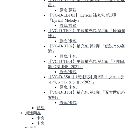
星」
原盒/原箱
【VG-D-LBT01】 Lyrical 補充包 第1弾
「Lyrical Melody」
原盒/原箱
【VG-D-TB02】主題補充包 第2弾 「怪物彈
珠」
原盒/卡包
【VG-D-BT02】補充包 第2弾 「伝説との邂
逅」
原盒/卡包
【VG-D-TB01】主題補充包 第1弾 「刀剣乱
舞-ONLINE- 2021」
原盒/卡包
【VG-D-SS01】特別系列 第1弾 「フェステ
ィバルコレクション2021」
原盒/卡包
【VG-D-BT01】補充包 第1弾 「五大世紀の
黎明」
原盒/卡包
預組
周邊商品
卡盒
卡套