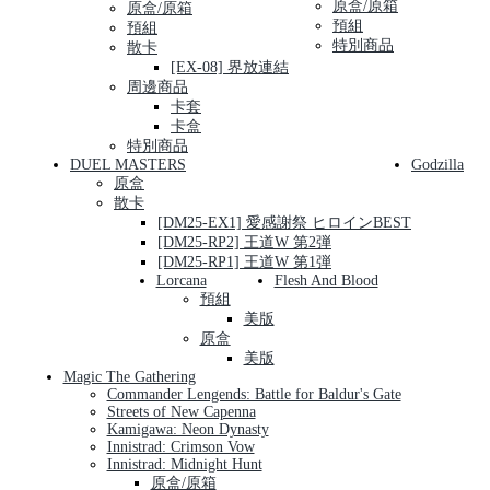
原盒/原箱
原盒/原箱
預組
預組
特別商品
散卡
[EX-08] 界放連結
周邊商品
卡套
卡盒
特別商品
DUEL MASTERS
Godzilla
原盒
散卡
[DM25-EX1] 愛感謝祭 ヒロインBEST
[DM25-RP2] 王道W 第2弾
[DM25-RP1] 王道W 第1弾
Lorcana
Flesh And Blood
預組
美版
原盒
美版
Magic The Gathering
Commander Lengends: Battle for Baldur's Gate
Streets of New Capenna
Kamigawa: Neon Dynasty
Innistrad: Crimson Vow
Innistrad: Midnight Hunt
原盒/原箱