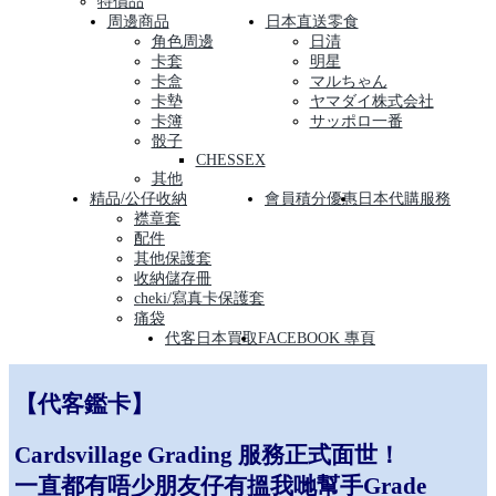
特價品
周邊商品
日本直送零食
角色周邊
日清
卡套
明星
卡盒
マルちゃん
卡墊
ヤマダイ株式会社
卡簿
サッポロ一番
骰子
CHESSEX
其他
精品/公仔收納
會員積分優惠
日本代購服務
襟章套
配件
其他保護套
收納儲存冊
cheki/寫真卡保護套
痛袋
代客日本買取
FACEBOOK 專頁
【代客鑑卡】
Cardsvillage Grading 服務正式面世！
一直都有唔少朋友仔有搵我哋幫手Grade