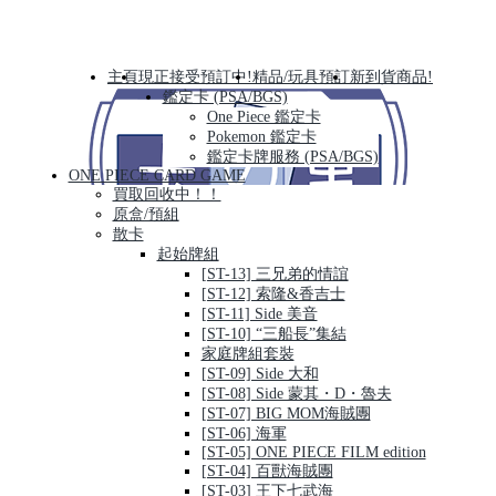
主頁
現正接受預訂中!
精品/玩具預訂
新到貨商品!
鑑定卡 (PSA/BGS)
One Piece 鑑定卡
Pokemon 鑑定卡
鑑定卡牌服務 (PSA/BGS)
ONE PIECE CARD GAME
買取回收中！！
原盒/預組
散卡
起始牌組
[ST-13] 三兄弟的情誼
[ST-12] 索隆&香吉士
[ST-11] Side 美音
[ST-10] “三船長”集結
家庭牌組套裝
[ST-09] Side 大和
[ST-08] Side 蒙其・D・魯夫
[ST-07] BIG MOM海賊團
[ST-06] 海軍
[ST-05] ONE PIECE FILM edition
[ST-04] 百獸海賊團
[ST-03] 王下七武海