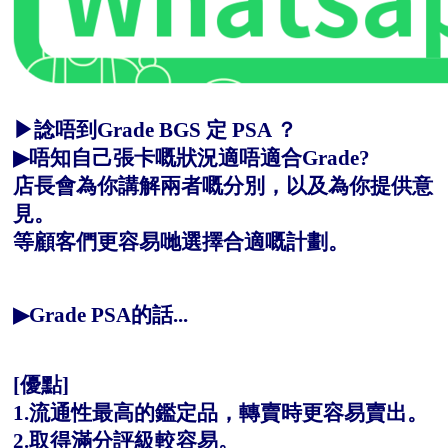
▶
諗唔到Grade BGS 定 PSA ？
▶
唔知自己張卡嘅狀況適唔適合Grade?
店長會為你講解兩者嘅分別，以及為你提供意
見。
等顧客們更容易哋選擇合適嘅計劃。
▶Grade PSA的話...
[優點]
1.流通性最高的鑑定品，轉賣時更容易賣出。
2.取得滿分評級較容易
。