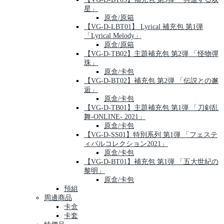
星」
原盒/原箱
【VG-D-LBT01】 Lyrical 補充包 第1弾
「Lyrical Melody」
原盒/原箱
【VG-D-TB02】主題補充包 第2弾 「怪物彈
珠」
原盒/卡包
【VG-D-BT02】補充包 第2弾 「伝説との邂
逅」
原盒/卡包
【VG-D-TB01】主題補充包 第1弾 「刀剣乱
舞-ONLINE- 2021」
原盒/卡包
【VG-D-SS01】特別系列 第1弾 「フェステ
ィバルコレクション2021」
原盒/卡包
【VG-D-BT01】補充包 第1弾 「五大世紀の
黎明」
原盒/卡包
預組
周邊商品
卡盒
卡套