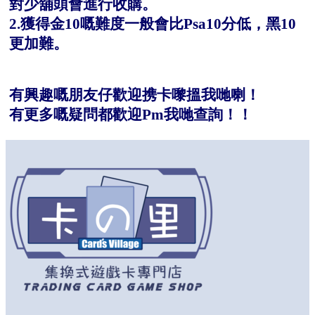
對少舖頭會進行收購。
2.獲得金10嘅難度一般會比Psa10分低，黑10
更加難。
有興趣嘅朋友仔歡迎携卡嚟搵我哋喇！
有更多嘅疑問都歡迎Pm我哋查詢！！