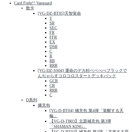
Card Fight!! Vanguard
散卡
[VG-DZ-BT05]天智覚命
T
SR
SEC
FR
FFR
EX
DSR
C
R
RR
RRR
[VG-DZ-SS04] 運命のデカ杉ベベべべブラックで
んぢゃらすコロコロスタートデッキパック
GCR
CR
RRR
C
D系列
擴充包
[VG-D-BT04] 補充包 第4弾「覚醒する天
輪」
【VG-D-TB03】主題補充包 第3彈
「SHAMAN KING」
【VG-D-BT03】補充包 第3弾 「共進する双