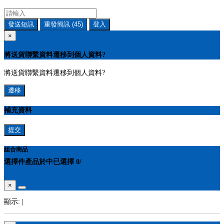
發送短訊
重發簡訊
(45)
登入
×
將送貨聯繫資料遷移到個人資料?
將送貨聯繫資料遷移到個人資料?
遷移
補充資料
提交
組合商品
選擇
件產品於
中
已選擇
0
/
×
顯示:
|