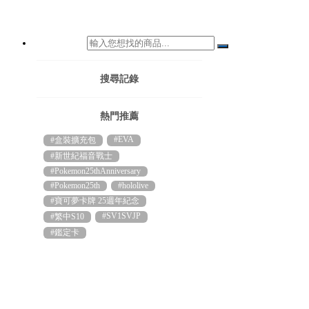
搜尋記錄
熱門推薦
#EVA
#盒裝擴充包
#新世紀福音戰士
#Pokemon25thAnniversary
#Pokemon25th
#hololive
#寶可夢卡牌 25週年紀念
#SV1SVJP
#繁中S10
#鑑定卡