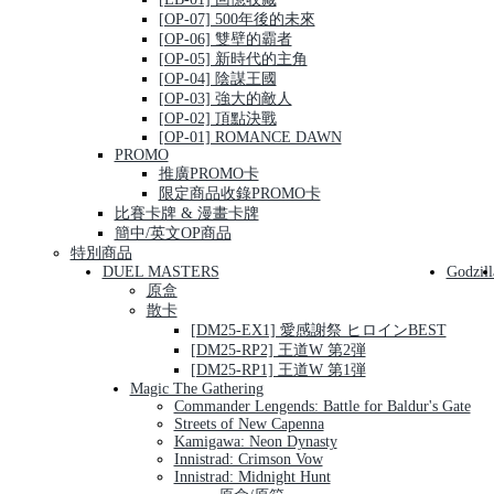
[OP-07] 500年後的未來
[OP-06] 雙壁的霸者
[OP-05] 新時代的主角
[OP-04] 陰謀王國
[OP-03] 強大的敵人
[OP-02] 頂點決戰
[OP-01] ROMANCE DAWN
PROMO
推廣PROMO卡
限定商品收錄PROMO卡
比賽卡牌 & 漫畫卡牌
簡中/英文OP商品
特別商品
DUEL MASTERS
Godzill
原盒
散卡
[DM25-EX1] 愛感謝祭 ヒロインBEST
[DM25-RP2] 王道W 第2弾
[DM25-RP1] 王道W 第1弾
Magic The Gathering
Commander Lengends: Battle for Baldur's Gate
Streets of New Capenna
Kamigawa: Neon Dynasty
Innistrad: Crimson Vow
Innistrad: Midnight Hunt