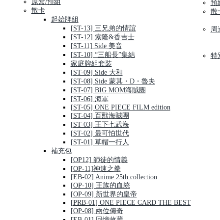
原盒/預組
預
散卡
散
起始牌組
[ST-13] 三兄弟的情誼
周
[ST-12] 索隆&香吉士
[ST-11] Side 美音
[ST-10] “三船長”集結
特
家庭牌組套裝
[ST-09] Side 大和
[ST-08] Side 蒙其・D・魯夫
[ST-07] BIG MOM海賊團
[ST-06] 海軍
[ST-05] ONE PIECE FILM edition
[ST-04] 百獸海賊團
[ST-03] 王下七武海
[ST-02] 最可怕世代
[ST-01] 草帽一行人
補充包
[OP12] 師徒的情義
[OP-11]神速之拳
[EB-02] Anime 25th collection
[OP-10] 王族的血統
[OP-09] 新世界的皇帝
[PRB-01] ONE PIECE CARD THE BEST
[OP-08] 兩位傳奇
[EB-01] 回憶收藏