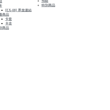
預組
組
特別商品
卡
[EX-08] 界放連結
邊商品
卡套
卡盒
別商品