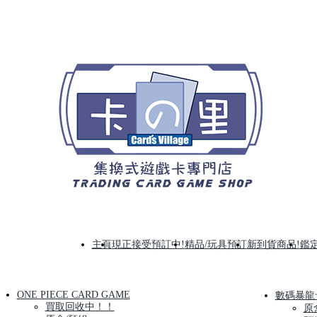
主頁
現正接受預訂中!
精品/玩具預訂
新到貨商品!
鑑定
ONE PIECE CARD GAME
數碼暴龍
買取回收中！！
原