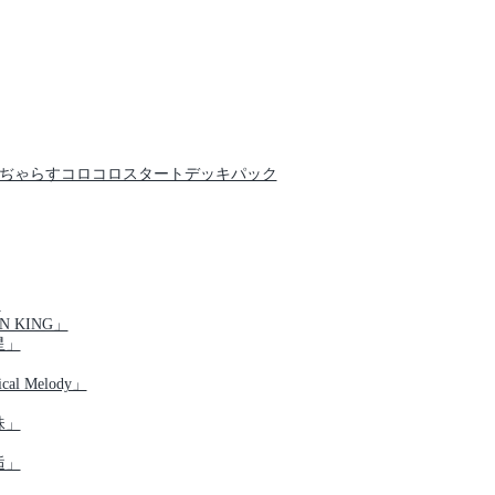
クでんぢゃらすコロコロスタートデッキパック
」
N KING」
星」
al Melody」
珠」
逅」