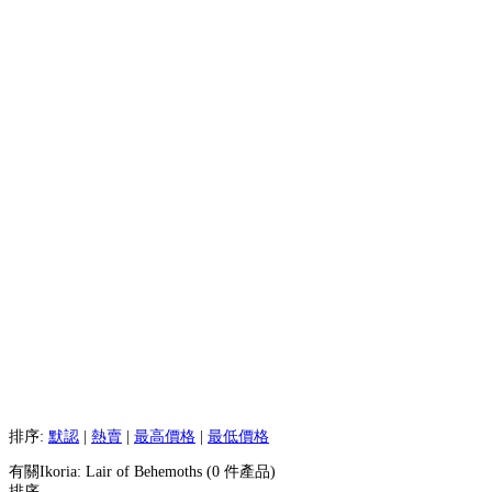
排序:
默認
|
熱賣
|
最高價格
|
最低價格
有關Ikoria: Lair of Behemoths (0 件產品)
排序