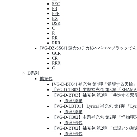
SEC
FR
FFR
EX
DSR
C
R
RR
RRR
[VG-DZ-SS04] 運命のデカ杉ベベべべブラッ
GCR
CR
RRR
C
D系列
擴充包
[VG-D-BT04] 補充包 第4弾「覚醒する天輪
【VG-D-TB03】主題補充包 第3彈 「SHAMA
【VG-D-BT03】補充包 第3弾 「共進する双
原盒/原箱
【VG-D-LBT01】 Lyrical 補充包 第1弾 「Lyric
原盒/原箱
【VG-D-TB02】主題補充包 第2弾 「怪物彈
原盒/卡包
【VG-D-BT02】補充包 第2弾 「伝説との邂
原盒/卡包