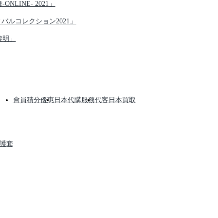
NLINE- 2021」
ティバルコレクション2021」
黎明」
會員積分優惠
日本代購服務
代客日本買取
保護套