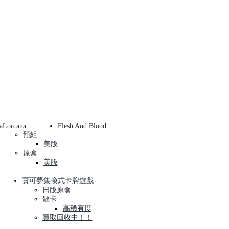
a
Lorcana
Flesh And Blood
預組
美版
原盒
美版
寶可夢集換式卡牌遊戲
日版原盒
散卡
高稀有度
買取回收中！！