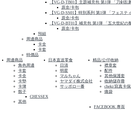
【VG-D-TB01】主題補充包 第1弾 「刀剣乱舞-O
原盒/卡包
【VG-D-SS01】特別系列 第1弾 「フェス
原盒/卡包
【VG-D-BT01】補充包 第1弾 「五大世紀の
原盒/卡包
預組
周邊商品
卡盒
卡套
特價品
周邊商品
日本直送零食
精品/公仔收納
角色周邊
日清
襟章套
卡套
明星
配件
卡盒
マルちゃん
其他保護套
卡墊
ヤマダイ株式会社
收納儲存冊
卡簿
サッポロ一番
cheki/寫真卡
骰子
痛袋
CHESSEX
其他
FACEBOOK 專頁