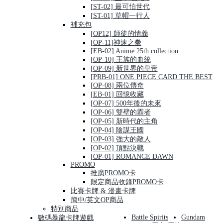
[ST-02] 最可怕世代
[ST-01] 草帽一行人
補充包
[OP12] 師徒的情義
[OP-11]神速之拳
[EB-02] Anime 25th collection
[OP-10] 王族的血統
[OP-09] 新世界的皇帝
[PRB-01] ONE PIECE CARD THE BEST
[OP-08] 兩位傳奇
[EB-01] 回憶收藏
[OP-07] 500年後的未來
[OP-06] 雙壁的霸者
[OP-05] 新時代的主角
[OP-04] 陰謀王國
[OP-03] 強大的敵人
[OP-02] 頂點決戰
[OP-01] ROMANCE DAWN
PROMO
推廣PROMO卡
限定商品收錄PROMO卡
比賽卡牌 & 漫畫卡牌
簡中/英文OP商品
特別商品
Battle Spirits
Gundam
數碼暴龍卡牌遊戲