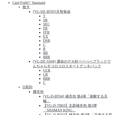
Card Fight!! Vanguard
散卡
[VG-DZ-BT05]天智覚命
T
SR
SEC
FR
FFR
EX
DSR
C
R
RR
RRR
[VG-DZ-SS04] 運命のデカ杉ベベべべブラックで
んぢゃらすコロコロスタートデッキパック
GCR
CR
RRR
C
D系列
擴充包
[VG-D-BT04] 補充包 第4弾「覚醒する天
輪」
【VG-D-TB03】主題補充包 第3彈
「SHAMAN KING」
【VG-D-BT03】補充包 第3弾 「共進する双