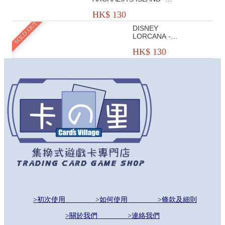
SINGLE PLAYER DECK - AN
HK$ 130
INVENTIVE PAIR
SOLD OUT
DISNEY
LORCANA -
SET 7 -
HK$ 130
ARCHAZIA'S
ISLAND -
SINGLE
PLAYER DECK -
FEATHERED
AND FEARED
>初次使用
>如何使用
>條款及細則
>關於我們
>連絡我們