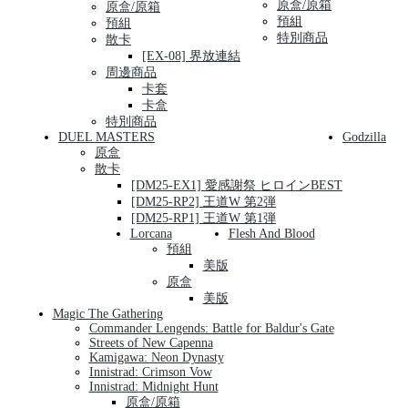
原盒/原箱
原盒/原箱
預組
預組
特別商品
散卡
[EX-08] 界放連結
周邊商品
卡套
卡盒
特別商品
DUEL MASTERS
Godzilla
原盒
散卡
[DM25-EX1] 愛感謝祭 ヒロインBEST
[DM25-RP2] 王道W 第2弾
[DM25-RP1] 王道W 第1弾
Lorcana
Flesh And Blood
預組
美版
原盒
美版
Magic The Gathering
Commander Lengends: Battle for Baldur's Gate
Streets of New Capenna
Kamigawa: Neon Dynasty
Innistrad: Crimson Vow
Innistrad: Midnight Hunt
原盒/原箱