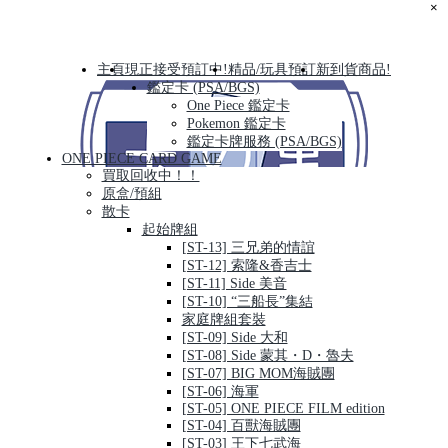
×
主頁
現正接受預訂中!
精品/玩具預訂
新到貨商品!
鑑定卡 (PSA/BGS)
One Piece 鑑定卡
Pokemon 鑑定卡
鑑定卡牌服務 (PSA/BGS)
ONE PIECE CARD GAME
買取回收中！！
原盒/預組
散卡
起始牌組
[ST-13] 三兄弟的情誼
[ST-12] 索隆&香吉士
[ST-11] Side 美音
[ST-10] “三船長”集結
家庭牌組套裝
[ST-09] Side 大和
[ST-08] Side 蒙其・D・魯夫
[ST-07] BIG MOM海賊團
[ST-06] 海軍
[ST-05] ONE PIECE FILM edition
[ST-04] 百獸海賊團
[ST-03] 王下七武海