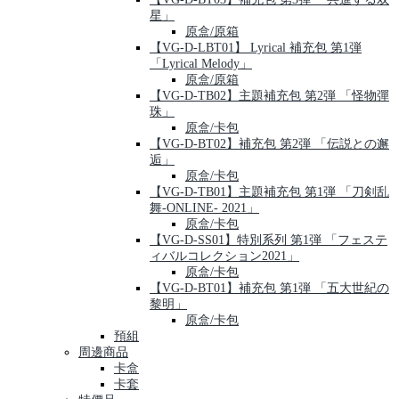
星」
原盒/原箱
【VG-D-LBT01】 Lyrical 補充包 第1弾
「Lyrical Melody」
原盒/原箱
【VG-D-TB02】主題補充包 第2弾 「怪物彈
珠」
原盒/卡包
【VG-D-BT02】補充包 第2弾 「伝説との邂
逅」
原盒/卡包
【VG-D-TB01】主題補充包 第1弾 「刀剣乱
舞-ONLINE- 2021」
原盒/卡包
【VG-D-SS01】特別系列 第1弾 「フェステ
ィバルコレクション2021」
原盒/卡包
【VG-D-BT01】補充包 第1弾 「五大世紀の
黎明」
原盒/卡包
預組
周邊商品
卡盒
卡套