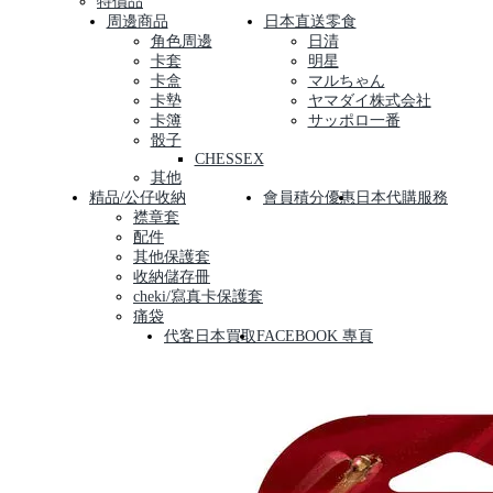
特價品
周邊商品
日本直送零食
角色周邊
日清
卡套
明星
卡盒
マルちゃん
卡墊
ヤマダイ株式会社
卡簿
サッポロ一番
骰子
CHESSEX
其他
精品/公仔收納
會員積分優惠
日本代購服務
襟章套
配件
其他保護套
收納儲存冊
cheki/寫真卡保護套
痛袋
代客日本買取
FACEBOOK 專頁