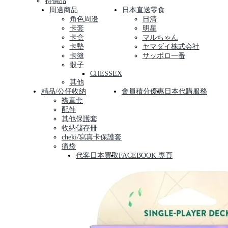
特價品
周邊商品
日本直送零食
角色周邊
日清
卡套
明星
卡盒
マルちゃん
卡墊
ヤマダイ株式会社
卡簿
サッポロ一番
骰子
CHESSEX
其他
精品/公仔收納
會員積分優惠
日本代購服務
襟章套
配件
其他保護套
收納儲存冊
cheki/寫真卡保護套
痛袋
代客日本買取
FACEBOOK 專頁