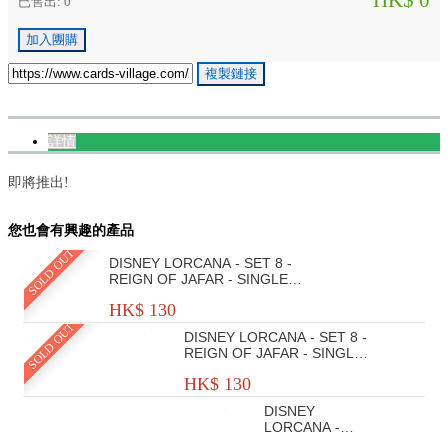
HK$ 0
已售出: 0
加入團購
複製鏈接
詳情
即將推出!
您也會有興趣的產品
SOLD OUT
DISNEY LORCANA - SET 8 -
REIGN OF JAFAR - SINGLE
PLAYER DECK - TIANA &
HK$ 130
BRUNO
SOLD OUT
DISNEY LORCANA - SET 8 -
REIGN OF JAFAR - SINGLE
PLAYER DECK - MULAN &
HK$ 130
STITCH
DISNEY
LORCANA -
SET 7 -