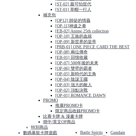
[ST-02] 最可怕世代
[ST-01] 草帽一行人
補充包
[OP12] 師徒的情義
[OP-11]神速之拳
[EB-02] Anime 25th collection
[OP-10] 王族的血統
[OP-09] 新世界的皇帝
[PRB-01] ONE PIECE CARD THE BEST
[OP-08] 兩位傳奇
[EB-01] 回憶收藏
[OP-07] 500年後的未來
[OP-06] 雙壁的霸者
[OP-05] 新時代的主角
[OP-04] 陰謀王國
[OP-03] 強大的敵人
[OP-02] 頂點決戰
[OP-01] ROMANCE DAWN
PROMO
推廣PROMO卡
限定商品收錄PROMO卡
比賽卡牌 & 漫畫卡牌
簡中/英文OP商品
特別商品
Battle Spirits
Gundam
數碼暴龍卡牌遊戲