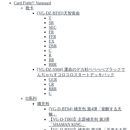
Card Fight!! Vanguard
散卡
[VG-DZ-BT05]天智覚命
T
SR
SEC
FR
FFR
EX
DSR
C
R
RR
RRR
[VG-DZ-SS04] 運命のデカ杉ベベべべブラックで
んぢゃらすコロコロスタートデッキパック
GCR
CR
RRR
C
D系列
擴充包
[VG-D-BT04] 補充包 第4弾「覚醒する天
輪」
【VG-D-TB03】主題補充包 第3彈
「SHAMAN KING」
【VG-D-BT03】補充包 第3弾 「共進する双