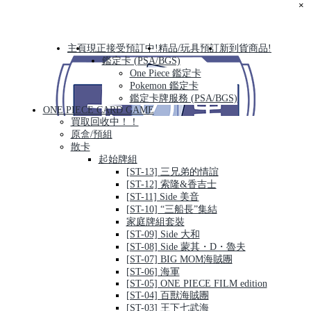
×
主頁
現正接受預訂中!
精品/玩具預訂
新到貨商品!
鑑定卡 (PSA/BGS)
One Piece 鑑定卡
Pokemon 鑑定卡
鑑定卡牌服務 (PSA/BGS)
ONE PIECE CARD GAME
買取回收中！！
原盒/預組
散卡
起始牌組
[ST-13] 三兄弟的情誼
[ST-12] 索隆&香吉士
[ST-11] Side 美音
[ST-10] “三船長”集結
家庭牌組套裝
[ST-09] Side 大和
[ST-08] Side 蒙其・D・魯夫
[ST-07] BIG MOM海賊團
[ST-06] 海軍
[ST-05] ONE PIECE FILM edition
[ST-04] 百獸海賊團
[ST-03] 王下七武海