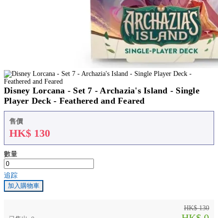
Disney Lorcana - Set 7 - Archazia's Island - Single
Player Deck - Feathered and Feared
售價
HK$
130
數量
追踪
加入購物車
HK$ 130