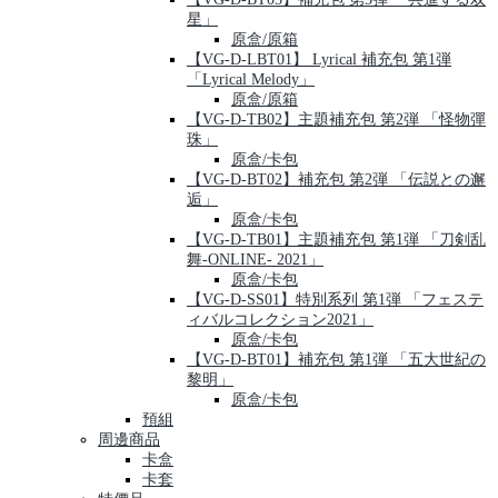
星」
原盒/原箱
【VG-D-LBT01】 Lyrical 補充包 第1弾
「Lyrical Melody」
原盒/原箱
【VG-D-TB02】主題補充包 第2弾 「怪物彈
珠」
原盒/卡包
【VG-D-BT02】補充包 第2弾 「伝説との邂
逅」
原盒/卡包
【VG-D-TB01】主題補充包 第1弾 「刀剣乱
舞-ONLINE- 2021」
原盒/卡包
【VG-D-SS01】特別系列 第1弾 「フェステ
ィバルコレクション2021」
原盒/卡包
【VG-D-BT01】補充包 第1弾 「五大世紀の
黎明」
原盒/卡包
預組
周邊商品
卡盒
卡套