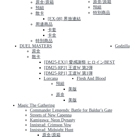
原盒/原箱
原盒/原箱
預組
預組
特別商品
散卡
[EX-08] 界放連結
周邊商品
卡套
卡盒
特別商品
DUEL MASTERS
Godzilla
原盒
散卡
[DM25-EX1] 愛感謝祭 ヒロインBEST
[DM25-RP2] 王道W 第2弾
[DM25-RP1] 王道W 第1弾
Lorcana
Flesh And Blood
預組
美版
原盒
美版
Magic The Gathering
Commander Lengends: Battle for Baldur's Gate
Streets of New Capenna
Kamigawa: Neon Dynasty
Innistrad: Crimson Vow
Innistrad: Midnight Hunt
原盒/原箱