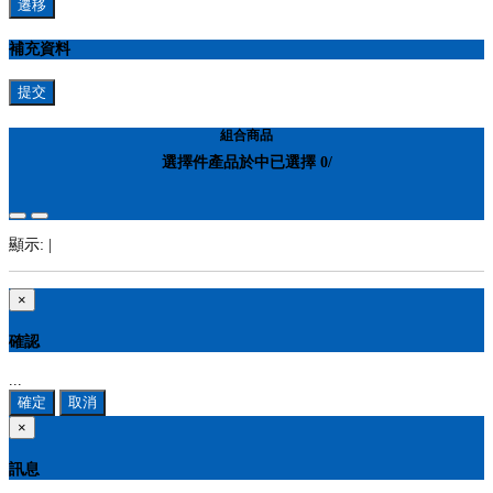
遷移
補充資料
提交
組合商品
選擇
件產品於
中
已選擇
0
/
顯示:
|
×
確認
...
確定
取消
×
訊息