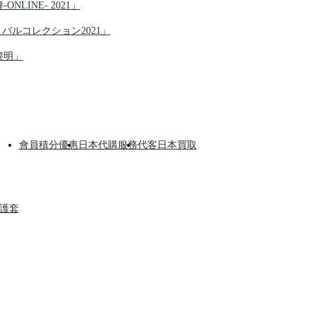
NLINE- 2021」
ティバルコレクション2021」
黎明」
會員積分優惠
日本代購服務
代客日本買取
保護套