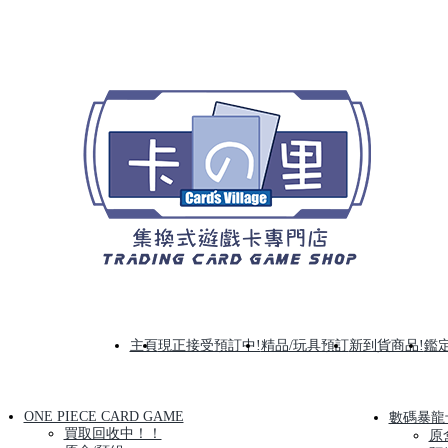
主頁
現正接受預訂中!
精品/玩具預訂
新到貨商品!
鑑定
ONE PIECE CARD GAME
數碼暴龍
買取回收中！！
原