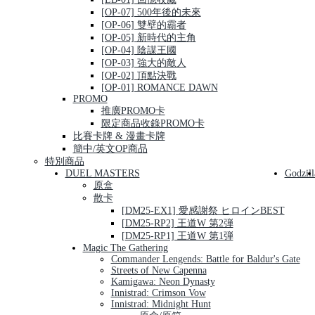
[OP-07] 500年後的未來
[OP-06] 雙壁的霸者
[OP-05] 新時代的主角
[OP-04] 陰謀王國
[OP-03] 強大的敵人
[OP-02] 頂點決戰
[OP-01] ROMANCE DAWN
PROMO
推廣PROMO卡
限定商品收錄PROMO卡
比賽卡牌 & 漫畫卡牌
簡中/英文OP商品
特別商品
DUEL MASTERS
Godzill
原盒
散卡
[DM25-EX1] 愛感謝祭 ヒロインBEST
[DM25-RP2] 王道W 第2弾
[DM25-RP1] 王道W 第1弾
Magic The Gathering
Commander Lengends: Battle for Baldur's Gate
Streets of New Capenna
Kamigawa: Neon Dynasty
Innistrad: Crimson Vow
Innistrad: Midnight Hunt