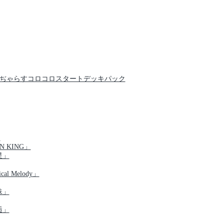
クでんぢゃらすコロコロスタートデッキパック
」
N KING」
星」
al Melody」
珠」
逅」