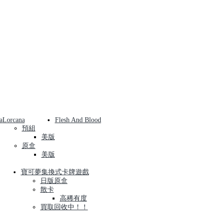
a
Lorcana
Flesh And Blood
預組
美版
原盒
美版
寶可夢集換式卡牌遊戲
日版原盒
散卡
高稀有度
買取回收中！！