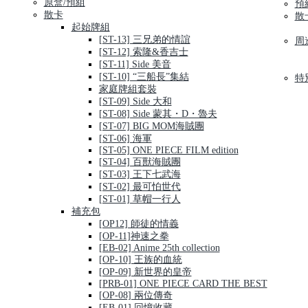
原盒/預組
預
散卡
散
起始牌組
[ST-13] 三兄弟的情誼
周
[ST-12] 索隆&香吉士
[ST-11] Side 美音
[ST-10] “三船長”集結
特
家庭牌組套裝
[ST-09] Side 大和
[ST-08] Side 蒙其・D・魯夫
[ST-07] BIG MOM海賊團
[ST-06] 海軍
[ST-05] ONE PIECE FILM edition
[ST-04] 百獸海賊團
[ST-03] 王下七武海
[ST-02] 最可怕世代
[ST-01] 草帽一行人
補充包
[OP12] 師徒的情義
[OP-11]神速之拳
[EB-02] Anime 25th collection
[OP-10] 王族的血統
[OP-09] 新世界的皇帝
[PRB-01] ONE PIECE CARD THE BEST
[OP-08] 兩位傳奇
[EB-01] 回憶收藏