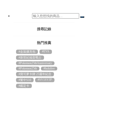
搜尋記錄
熱門推薦
#EVA
#盒裝擴充包
#新世紀福音戰士
#Pokemon25thAnniversary
#Pokemon25th
#hololive
#寶可夢卡牌 25週年紀念
#SV1SVJP
#繁中S10
#鑑定卡