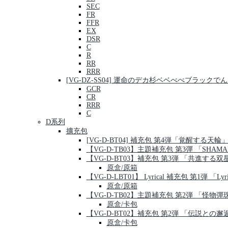
SEC
FR
FFR
EX
DSR
C
R
RR
RRR
[VG-DZ-SS04] 運命のデカ杉ベベべべブラッ
GCR
CR
RRR
C
D系列
擴充包
[VG-D-BT04] 補充包 第4弾「覚醒する天輪
【VG-D-TB03】主題補充包 第3彈 「SHAMA
【VG-D-BT03】補充包 第3弾 「共進する双
原盒/原箱
【VG-D-LBT01】 Lyrical 補充包 第1弾 「Lyric
原盒/原箱
【VG-D-TB02】主題補充包 第2弾 「怪物彈
原盒/卡包
【VG-D-BT02】補充包 第2弾 「伝説との邂
原盒/卡包