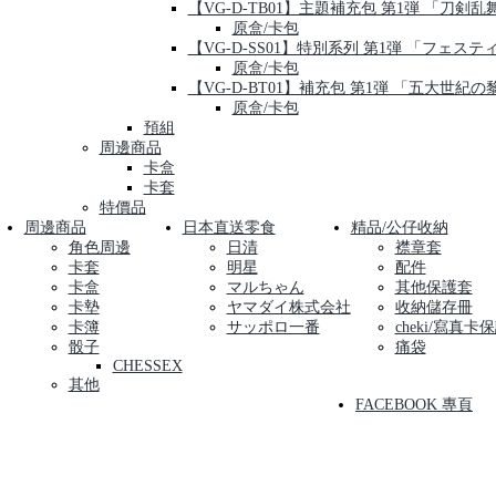
【VG-D-TB01】主題補充包 第1弾 「刀剣乱舞-O
原盒/卡包
【VG-D-SS01】特別系列 第1弾 「フェス
原盒/卡包
【VG-D-BT01】補充包 第1弾 「五大世紀の
原盒/卡包
預組
周邊商品
卡盒
卡套
特價品
周邊商品
日本直送零食
精品/公仔收納
角色周邊
日清
襟章套
卡套
明星
配件
卡盒
マルちゃん
其他保護套
卡墊
ヤマダイ株式会社
收納儲存冊
卡簿
サッポロ一番
cheki/寫真卡
骰子
痛袋
CHESSEX
其他
FACEBOOK 專頁