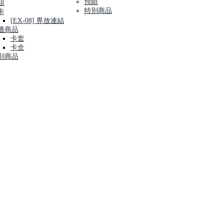
預組
組
特別商品
卡
[EX-08] 界放連結
邊商品
卡套
卡盒
別商品