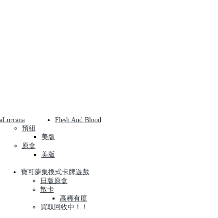
a
Lorcana
Flesh And Blood
預組
美版
原盒
美版
寶可夢集換式卡牌遊戲
日版原盒
散卡
高稀有度
買取回收中！！