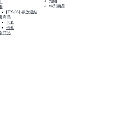
預組
組
特別商品
卡
[EX-08] 界放連結
邊商品
卡套
卡盒
別商品