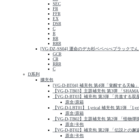
SEC
FR
FFR
EX
DSR
C
R
RR
RRR
[VG-DZ-SS04] 運命のデカ杉ベベべべブラッ
GCR
CR
RRR
C
D系列
擴充包
[VG-D-BT04] 補充包 第4弾「覚醒する天輪
【VG-D-TB03】主題補充包 第3彈 「SHAMA
【VG-D-BT03】補充包 第3弾 「共進する双
原盒/原箱
【VG-D-LBT01】 Lyrical 補充包 第1弾 「Lyric
原盒/原箱
【VG-D-TB02】主題補充包 第2弾 「怪物彈
原盒/卡包
【VG-D-BT02】補充包 第2弾 「伝説との邂
原盒/卡包