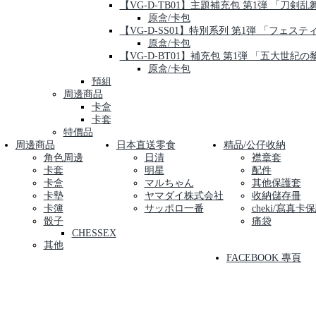
【VG-D-TB01】主題補充包 第1弾 「刀剣乱舞-O
原盒/卡包
【VG-D-SS01】特別系列 第1弾 「フェス
原盒/卡包
【VG-D-BT01】補充包 第1弾 「五大世紀の
原盒/卡包
預組
周邊商品
卡盒
卡套
特價品
周邊商品
日本直送零食
精品/公仔收納
角色周邊
日清
襟章套
卡套
明星
配件
卡盒
マルちゃん
其他保護套
卡墊
ヤマダイ株式会社
收納儲存冊
卡簿
サッポロ一番
cheki/寫真卡
骰子
痛袋
CHESSEX
其他
FACEBOOK 專頁