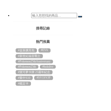
搜尋記錄
熱門推薦
#EVA
#盒裝擴充包
#新世紀福音戰士
#Pokemon25thAnniversary
#Pokemon25th
#hololive
#寶可夢卡牌 25週年紀念
#SV1SVJP
#繁中S10
#鑑定卡