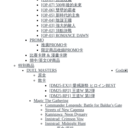
[OP-07] 500年後的未來
[OP-06] 雙壁的霸者
[OP-05] 新時代的主角
[OP-04] 陰謀王國
[OP-03] 強大的敵人
[OP-02] 頂點決戰
[OP-01] ROMANCE DAWN
PROMO
推廣PROMO卡
限定商品收錄PROMO卡
比賽卡牌 & 漫畫卡牌
簡中/英文OP商品
特別商品
DUEL MASTERS
Godzill
原盒
散卡
[DM25-EX1] 愛感謝祭 ヒロインBEST
[DM25-RP2] 王道W 第2弾
[DM25-RP1] 王道W 第1弾
Magic The Gathering
Commander Lengends: Battle for Baldur's Gate
Streets of New Capenna
Kamigawa: Neon Dynasty
Innistrad: Crimson Vow
Innistrad: Midnight Hunt