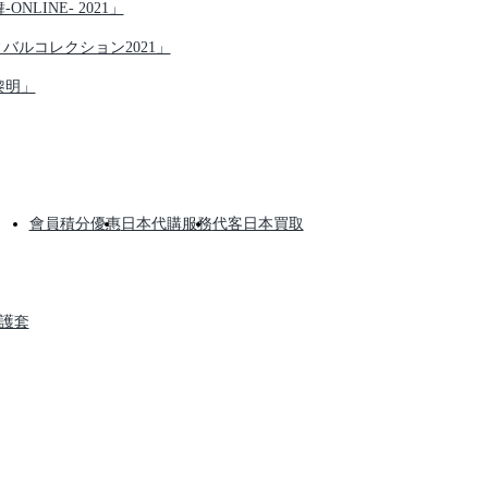
NLINE- 2021」
ティバルコレクション2021」
黎明」
會員積分優惠
日本代購服務
代客日本買取
保護套