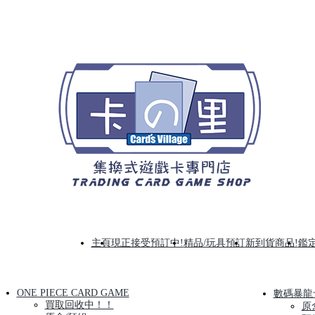
主頁
現正接受預訂中!
精品/玩具預訂
新到貨商品!
鑑定
ONE PIECE CARD GAME
數碼暴龍
買取回收中！！
原