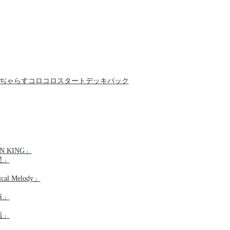
クでんぢゃらすコロコロスタートデッキパック
」
N KING」
星」
al Melody」
珠」
逅」