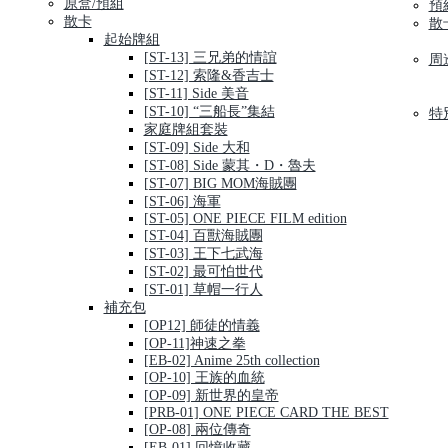
原盒/預組
預
散卡
散
起始牌組
[ST-13] 三兄弟的情誼
周
[ST-12] 索隆&香吉士
[ST-11] Side 美音
[ST-10] “三船長”集結
特
家庭牌組套裝
[ST-09] Side 大和
[ST-08] Side 蒙其・D・魯夫
[ST-07] BIG MOM海賊團
[ST-06] 海軍
[ST-05] ONE PIECE FILM edition
[ST-04] 百獸海賊團
[ST-03] 王下七武海
[ST-02] 最可怕世代
[ST-01] 草帽一行人
補充包
[OP12] 師徒的情義
[OP-11]神速之拳
[EB-02] Anime 25th collection
[OP-10] 王族的血統
[OP-09] 新世界的皇帝
[PRB-01] ONE PIECE CARD THE BEST
[OP-08] 兩位傳奇
[EB-01] 回憶收藏