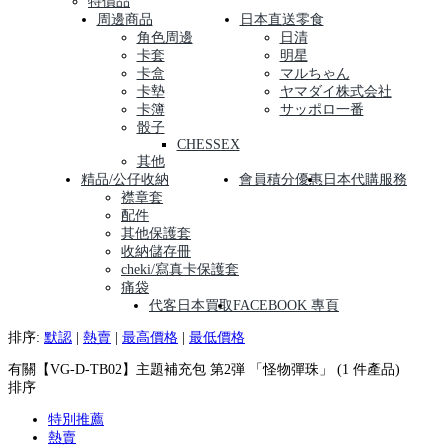
特價品
周邊商品
日本直送零食
角色周邊
日清
卡套
明星
卡盒
マルちゃん
卡墊
ヤマダイ株式会社
卡簿
サッポロ一番
骰子
CHESSEX
其他
精品/公仔收納
會員積分優惠
日本代購服務
襟章套
配件
其他保護套
收納儲存冊
cheki/寫真卡保護套
痛袋
代客日本買取
FACEBOOK 專頁
排序:
默認
|
熱賣
|
最高價格
|
最低價格
有關【VG-D-TB02】主題補充包 第2弾 「怪物彈珠」 (1 件產品)
排序
特別推薦
熱賣