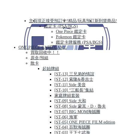
主頁
現正接受預訂中!
精品/玩具預訂
新到貨商品!
鑑定卡 (PSA/BGS)
One Piece 鑑定卡
Pokemon 鑑定卡
鑑定卡牌服務 (PSA/BGS)
ONE PIECE CARD GAME
買取回收中！！
原盒/預組
散卡
起始牌組
[ST-13] 三兄弟的情誼
[ST-12] 索隆&香吉士
[ST-11] Side 美音
[ST-10] “三船長”集結
家庭牌組套裝
[ST-09] Side 大和
[ST-08] Side 蒙其・D・魯夫
[ST-07] BIG MOM海賊團
[ST-06] 海軍
[ST-05] ONE PIECE FILM edition
[ST-04] 百獸海賊團
[ST-03] 王下七武海