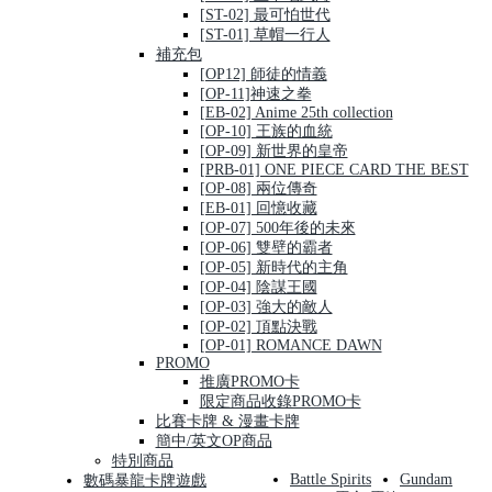
[ST-02] 最可怕世代
[ST-01] 草帽一行人
補充包
[OP12] 師徒的情義
[OP-11]神速之拳
[EB-02] Anime 25th collection
[OP-10] 王族的血統
[OP-09] 新世界的皇帝
[PRB-01] ONE PIECE CARD THE BEST
[OP-08] 兩位傳奇
[EB-01] 回憶收藏
[OP-07] 500年後的未來
[OP-06] 雙壁的霸者
[OP-05] 新時代的主角
[OP-04] 陰謀王國
[OP-03] 強大的敵人
[OP-02] 頂點決戰
[OP-01] ROMANCE DAWN
PROMO
推廣PROMO卡
限定商品收錄PROMO卡
比賽卡牌 & 漫畫卡牌
簡中/英文OP商品
特別商品
Battle Spirits
Gundam
數碼暴龍卡牌遊戲