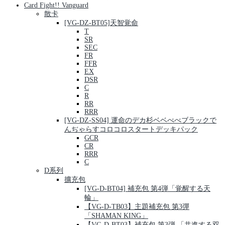
Card Fight!! Vanguard
散卡
[VG-DZ-BT05]天智覚命
T
SR
SEC
FR
FFR
EX
DSR
C
R
RR
RRR
[VG-DZ-SS04] 運命のデカ杉ベベべべブラックで
んぢゃらすコロコロスタートデッキパック
GCR
CR
RRR
C
D系列
擴充包
[VG-D-BT04] 補充包 第4弾「覚醒する天
輪」
【VG-D-TB03】主題補充包 第3彈
「SHAMAN KING」
【VG-D-BT03】補充包 第3弾 「共進する双