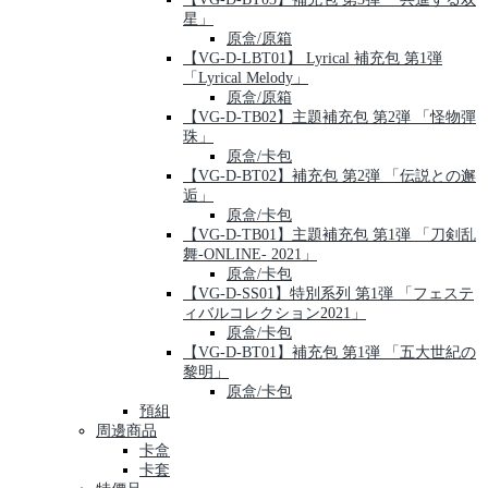
星」
原盒/原箱
【VG-D-LBT01】 Lyrical 補充包 第1弾
「Lyrical Melody」
原盒/原箱
【VG-D-TB02】主題補充包 第2弾 「怪物彈
珠」
原盒/卡包
【VG-D-BT02】補充包 第2弾 「伝説との邂
逅」
原盒/卡包
【VG-D-TB01】主題補充包 第1弾 「刀剣乱
舞-ONLINE- 2021」
原盒/卡包
【VG-D-SS01】特別系列 第1弾 「フェステ
ィバルコレクション2021」
原盒/卡包
【VG-D-BT01】補充包 第1弾 「五大世紀の
黎明」
原盒/卡包
預組
周邊商品
卡盒
卡套