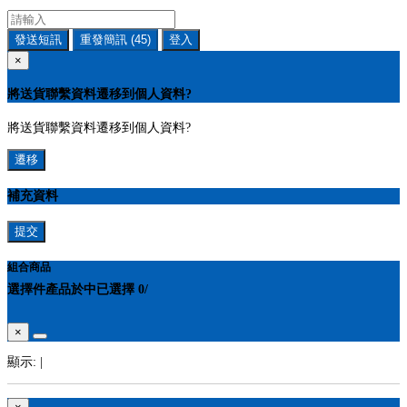
發送短訊
重發簡訊
(45)
登入
×
將送貨聯繫資料遷移到個人資料?
將送貨聯繫資料遷移到個人資料?
遷移
補充資料
提交
組合商品
選擇
件產品於
中
已選擇
0
/
×
顯示:
|