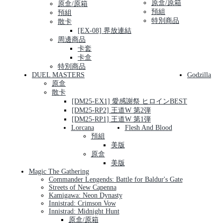
原盒/原箱
原盒/原箱
預組
預組
特別商品
散卡
[EX-08] 界放連結
周邊商品
卡套
卡盒
特別商品
DUEL MASTERS
Godzilla
原盒
散卡
[DM25-EX1] 愛感謝祭 ヒロインBEST
[DM25-RP2] 王道W 第2弾
[DM25-RP1] 王道W 第1弾
Lorcana
Flesh And Blood
預組
美版
原盒
美版
Magic The Gathering
Commander Lengends: Battle for Baldur's Gate
Streets of New Capenna
Kamigawa: Neon Dynasty
Innistrad: Crimson Vow
Innistrad: Midnight Hunt
原盒/原箱