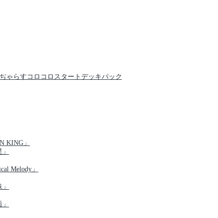
クでんぢゃらすコロコロスタートデッキパック
」
N KING」
星」
al Melody」
珠」
逅」