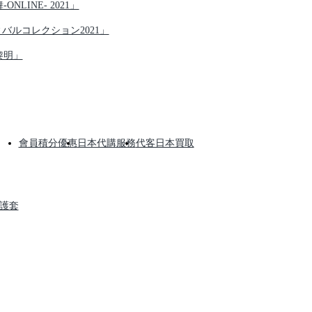
NLINE- 2021」
ティバルコレクション2021」
黎明」
會員積分優惠
日本代購服務
代客日本買取
保護套