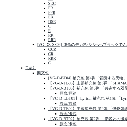
SEC
FR
FFR
EX
DSR
C
R
RR
RRR
[VG-DZ-SS04] 運命のデカ杉ベベべべブラッ
GCR
CR
RRR
C
D系列
擴充包
[VG-D-BT04] 補充包 第4弾「覚醒する天輪
【VG-D-TB03】主題補充包 第3彈 「SHAMA
【VG-D-BT03】補充包 第3弾 「共進する双
原盒/原箱
【VG-D-LBT01】 Lyrical 補充包 第1弾 「Lyric
原盒/原箱
【VG-D-TB02】主題補充包 第2弾 「怪物彈
原盒/卡包
【VG-D-BT02】補充包 第2弾 「伝説との邂
原盒/卡包