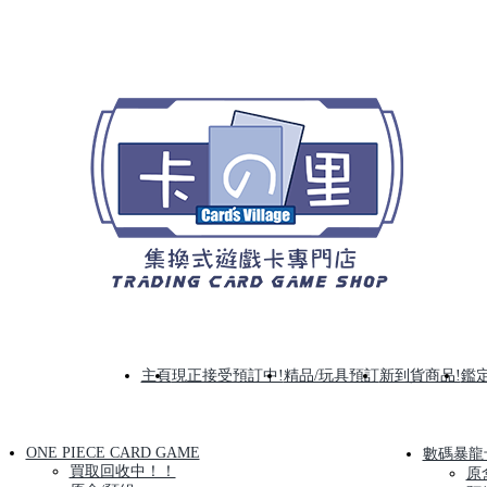
主頁
現正接受預訂中!
精品/玩具預訂
新到貨商品!
鑑定
ONE PIECE CARD GAME
數碼暴龍
買取回收中！！
原