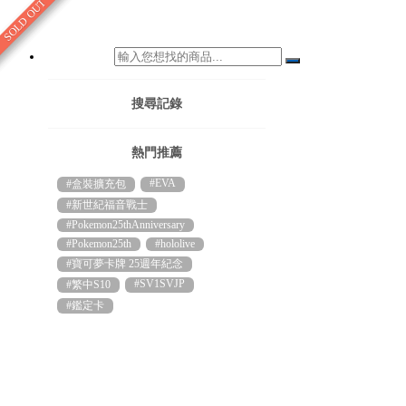
SOLD OUT
SOLD OUT
SOLD OUT
SOLD OUT
搜尋記錄
熱門推薦
#EVA
#盒裝擴充包
#新世紀福音戰士
#Pokemon25thAnniversary
#Pokemon25th
#hololive
#寶可夢卡牌 25週年紀念
#SV1SVJP
#繁中S10
#鑑定卡