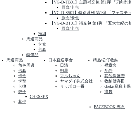
【VG-D-TB01】主題補充包 第1弾 「刀剣乱舞-O
原盒/卡包
【VG-D-SS01】特別系列 第1弾 「フェス
原盒/卡包
【VG-D-BT01】補充包 第1弾 「五大世紀の
原盒/卡包
預組
周邊商品
卡盒
卡套
特價品
周邊商品
日本直送零食
精品/公仔收納
角色周邊
日清
襟章套
卡套
明星
配件
卡盒
マルちゃん
其他保護套
卡墊
ヤマダイ株式会社
收納儲存冊
卡簿
サッポロ一番
cheki/寫真卡
骰子
痛袋
CHESSEX
其他
FACEBOOK 專頁