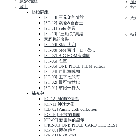
原盒/預組
預
散卡
散
起始牌組
[ST-13] 三兄弟的情誼
周
[ST-12] 索隆&香吉士
[ST-11] Side 美音
[ST-10] “三船長”集結
特
家庭牌組套裝
[ST-09] Side 大和
[ST-08] Side 蒙其・D・魯夫
[ST-07] BIG MOM海賊團
[ST-06] 海軍
[ST-05] ONE PIECE FILM edition
[ST-04] 百獸海賊團
[ST-03] 王下七武海
[ST-02] 最可怕世代
[ST-01] 草帽一行人
補充包
[OP12] 師徒的情義
[OP-11]神速之拳
[EB-02] Anime 25th collection
[OP-10] 王族的血統
[OP-09] 新世界的皇帝
[PRB-01] ONE PIECE CARD THE BEST
[OP-08] 兩位傳奇
[EB-01] 回憶收藏