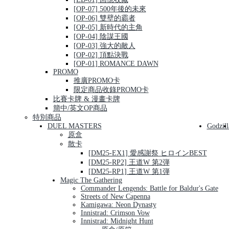
[OP-07] 500年後的未來
[OP-06] 雙壁的霸者
[OP-05] 新時代的主角
[OP-04] 陰謀王國
[OP-03] 強大的敵人
[OP-02] 頂點決戰
[OP-01] ROMANCE DAWN
PROMO
推廣PROMO卡
限定商品收錄PROMO卡
比賽卡牌 & 漫畫卡牌
簡中/英文OP商品
特別商品
DUEL MASTERS
Godzill
原盒
散卡
[DM25-EX1] 愛感謝祭 ヒロインBEST
[DM25-RP2] 王道W 第2弾
[DM25-RP1] 王道W 第1弾
Magic The Gathering
Commander Lengends: Battle for Baldur's Gate
Streets of New Capenna
Kamigawa: Neon Dynasty
Innistrad: Crimson Vow
Innistrad: Midnight Hunt