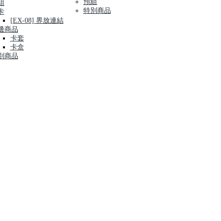
預組
組
特別商品
卡
[EX-08] 界放連結
邊商品
卡套
卡盒
別商品