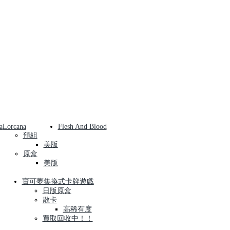
a
Lorcana
Flesh And Blood
預組
美版
原盒
美版
寶可夢集換式卡牌遊戲
日版原盒
散卡
高稀有度
買取回收中！！