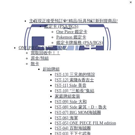
×
主頁
現正接受預訂中!
精品/玩具預訂
新到貨商品!
鑑定卡 (PSA/BGS)
One Piece 鑑定卡
Pokemon 鑑定卡
鑑定卡牌服務 (PSA/BGS)
ONE PIECE CARD GAME
買取回收中！！
原盒/預組
散卡
起始牌組
[ST-13] 三兄弟的情誼
[ST-12] 索隆&香吉士
[ST-11] Side 美音
[ST-10] “三船長”集結
家庭牌組套裝
[ST-09] Side 大和
[ST-08] Side 蒙其・D・魯夫
[ST-07] BIG MOM海賊團
[ST-06] 海軍
[ST-05] ONE PIECE FILM edition
[ST-04] 百獸海賊團
[ST-03] 王下七武海