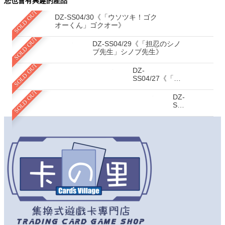
您也會有興趣的產品
SOLD OUT
DZ-SS04/30《「ウソツキ！ゴク
オーくん」ゴクオー》
SOLD OUT
DZ-SS04/29《「担忍のシノ
ブ先生」シノブ先生》
SOLD OUT
DZ-
SS04/27《「怪
盗ジョーカー」
SOLD OUT
ジョーカー》
DZ-
SS04/26《「炎
の
闘
球
女
ド
ッ
ジ
弾
子」
一
撃
弾
子》