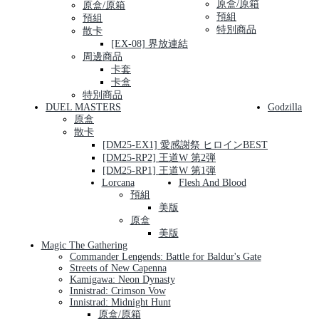
原盒/原箱
原盒/原箱
預組
預組
特別商品
散卡
[EX-08] 界放連結
周邊商品
卡套
卡盒
特別商品
DUEL MASTERS
Godzilla
原盒
散卡
[DM25-EX1] 愛感謝祭 ヒロインBEST
[DM25-RP2] 王道W 第2弾
[DM25-RP1] 王道W 第1弾
Lorcana
Flesh And Blood
預組
美版
原盒
美版
Magic The Gathering
Commander Lengends: Battle for Baldur's Gate
Streets of New Capenna
Kamigawa: Neon Dynasty
Innistrad: Crimson Vow
Innistrad: Midnight Hunt
原盒/原箱