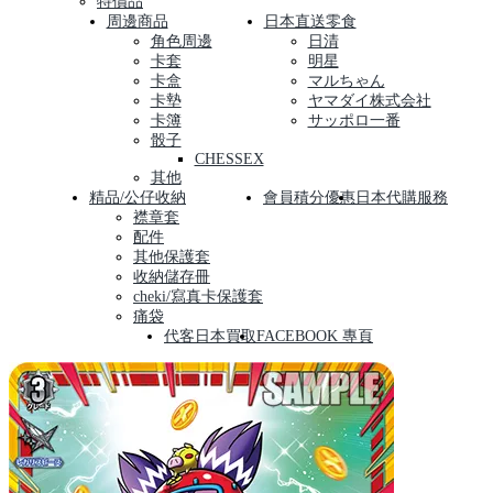
特價品
周邊商品
日本直送零食
角色周邊
日清
卡套
明星
卡盒
マルちゃん
卡墊
ヤマダイ株式会社
卡簿
サッポロ一番
骰子
CHESSEX
其他
精品/公仔收納
會員積分優惠
日本代購服務
襟章套
配件
其他保護套
收納儲存冊
cheki/寫真卡保護套
痛袋
代客日本買取
FACEBOOK 專頁