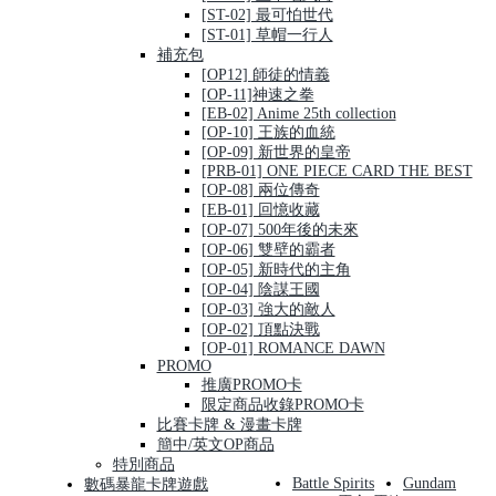
[ST-02] 最可怕世代
[ST-01] 草帽一行人
補充包
[OP12] 師徒的情義
[OP-11]神速之拳
[EB-02] Anime 25th collection
[OP-10] 王族的血統
[OP-09] 新世界的皇帝
[PRB-01] ONE PIECE CARD THE BEST
[OP-08] 兩位傳奇
[EB-01] 回憶收藏
[OP-07] 500年後的未來
[OP-06] 雙壁的霸者
[OP-05] 新時代的主角
[OP-04] 陰謀王國
[OP-03] 強大的敵人
[OP-02] 頂點決戰
[OP-01] ROMANCE DAWN
PROMO
推廣PROMO卡
限定商品收錄PROMO卡
比賽卡牌 & 漫畫卡牌
簡中/英文OP商品
特別商品
Battle Spirits
Gundam
數碼暴龍卡牌遊戲