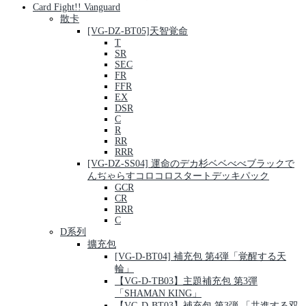
Card Fight!! Vanguard
散卡
[VG-DZ-BT05]天智覚命
T
SR
SEC
FR
FFR
EX
DSR
C
R
RR
RRR
[VG-DZ-SS04] 運命のデカ杉ベベべべブラックで
んぢゃらすコロコロスタートデッキパック
GCR
CR
RRR
C
D系列
擴充包
[VG-D-BT04] 補充包 第4弾「覚醒する天
輪」
【VG-D-TB03】主題補充包 第3彈
「SHAMAN KING」
【VG-D-BT03】補充包 第3弾 「共進する双