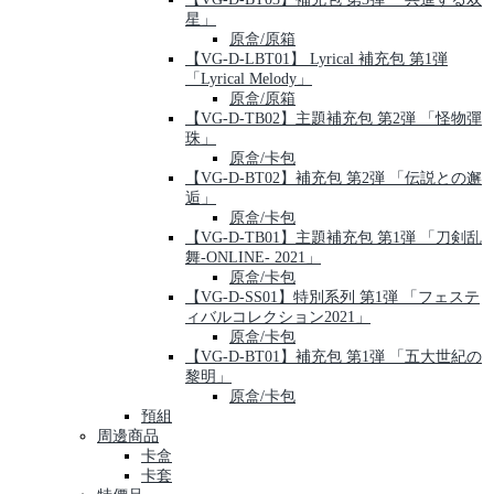
星」
原盒/原箱
【VG-D-LBT01】 Lyrical 補充包 第1弾
「Lyrical Melody」
原盒/原箱
【VG-D-TB02】主題補充包 第2弾 「怪物彈
珠」
原盒/卡包
【VG-D-BT02】補充包 第2弾 「伝説との邂
逅」
原盒/卡包
【VG-D-TB01】主題補充包 第1弾 「刀剣乱
舞-ONLINE- 2021」
原盒/卡包
【VG-D-SS01】特別系列 第1弾 「フェステ
ィバルコレクション2021」
原盒/卡包
【VG-D-BT01】補充包 第1弾 「五大世紀の
黎明」
原盒/卡包
預組
周邊商品
卡盒
卡套