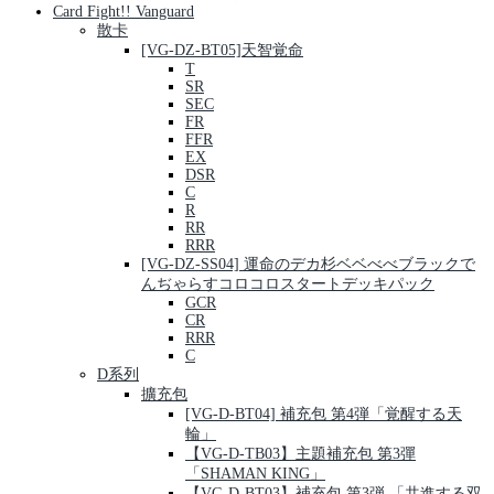
Card Fight!! Vanguard
散卡
[VG-DZ-BT05]天智覚命
T
SR
SEC
FR
FFR
EX
DSR
C
R
RR
RRR
[VG-DZ-SS04] 運命のデカ杉ベベべべブラックで
んぢゃらすコロコロスタートデッキパック
GCR
CR
RRR
C
D系列
擴充包
[VG-D-BT04] 補充包 第4弾「覚醒する天
輪」
【VG-D-TB03】主題補充包 第3彈
「SHAMAN KING」
【VG-D-BT03】補充包 第3弾 「共進する双