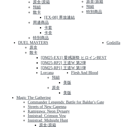
原盒/原箱
原盒/原箱
預組
預組
特別商品
散卡
[EX-08] 界放連結
周邊商品
卡套
卡盒
特別商品
DUEL MASTERS
Godzilla
原盒
散卡
[DM25-EX1] 愛感謝祭 ヒロインBEST
[DM25-RP2] 王道W 第2弾
[DM25-RP1] 王道W 第1弾
Lorcana
Flesh And Blood
預組
美版
原盒
美版
Magic The Gathering
Commander Lengends: Battle for Baldur's Gate
Streets of New Capenna
Kamigawa: Neon Dynasty
Innistrad: Crimson Vow
Innistrad: Midnight Hunt
原盒/原箱