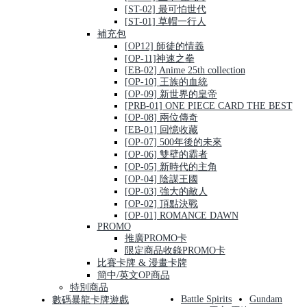
[ST-02] 最可怕世代
[ST-01] 草帽一行人
補充包
[OP12] 師徒的情義
[OP-11]神速之拳
[EB-02] Anime 25th collection
[OP-10] 王族的血統
[OP-09] 新世界的皇帝
[PRB-01] ONE PIECE CARD THE BEST
[OP-08] 兩位傳奇
[EB-01] 回憶收藏
[OP-07] 500年後的未來
[OP-06] 雙壁的霸者
[OP-05] 新時代的主角
[OP-04] 陰謀王國
[OP-03] 強大的敵人
[OP-02] 頂點決戰
[OP-01] ROMANCE DAWN
PROMO
推廣PROMO卡
限定商品收錄PROMO卡
比賽卡牌 & 漫畫卡牌
簡中/英文OP商品
特別商品
Battle Spirits
Gundam
數碼暴龍卡牌遊戲