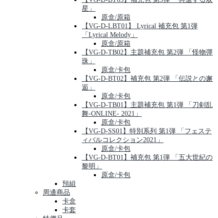
星」
原盒/原箱
【VG-D-LBT01】 Lyrical 補充包 第1弾
「Lyrical Melody」
原盒/原箱
【VG-D-TB02】主題補充包 第2弾 「怪物彈
珠」
原盒/卡包
【VG-D-BT02】補充包 第2弾 「伝説との邂
逅」
原盒/卡包
【VG-D-TB01】主題補充包 第1弾 「刀剣乱
舞-ONLINE- 2021」
原盒/卡包
【VG-D-SS01】特別系列 第1弾 「フェステ
ィバルコレクション2021」
原盒/卡包
【VG-D-BT01】補充包 第1弾 「五大世紀の
黎明」
原盒/卡包
預組
周邊商品
卡盒
卡套