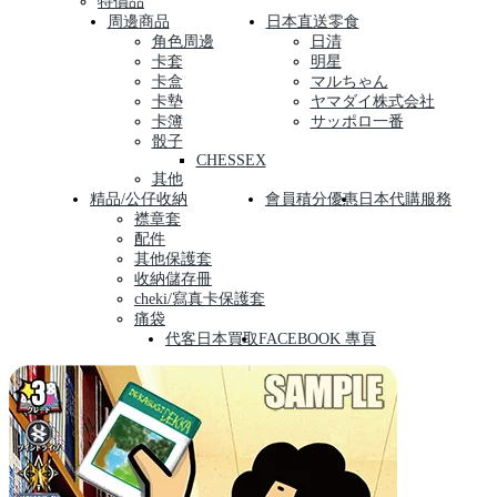
特價品
周邊商品
日本直送零食
角色周邊
日清
卡套
明星
卡盒
マルちゃん
卡墊
ヤマダイ株式会社
卡簿
サッポロ一番
骰子
CHESSEX
其他
精品/公仔收納
會員積分優惠
日本代購服務
襟章套
配件
其他保護套
收納儲存冊
cheki/寫真卡保護套
痛袋
代客日本買取
FACEBOOK 專頁