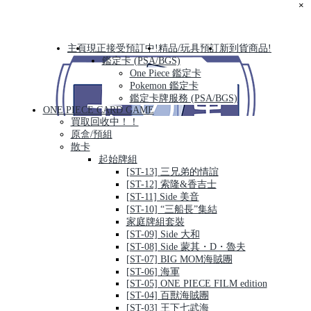
×
主頁
現正接受預訂中!
精品/玩具預訂
新到貨商品!
鑑定卡 (PSA/BGS)
One Piece 鑑定卡
Pokemon 鑑定卡
鑑定卡牌服務 (PSA/BGS)
ONE PIECE CARD GAME
買取回收中！！
原盒/預組
散卡
起始牌組
[ST-13] 三兄弟的情誼
[ST-12] 索隆&香吉士
[ST-11] Side 美音
[ST-10] “三船長”集結
家庭牌組套裝
[ST-09] Side 大和
[ST-08] Side 蒙其・D・魯夫
[ST-07] BIG MOM海賊團
[ST-06] 海軍
[ST-05] ONE PIECE FILM edition
[ST-04] 百獸海賊團
[ST-03] 王下七武海