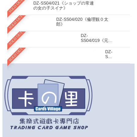
SOLD OUT
DZ-SS04/021《ショップの常連
の女の子スイナ》
SOLD OUT
DZ-SS04/020《倫理観０太
郎》
SOLD OUT
DZ-
SS04/019《元気
な赤ちゃんベベ
SOLD OUT
ベベ》
DZ-
SS04/018《ク
ー
ル
な
同
級
生
サ
ク
ラ
ち
ゃ
ん》