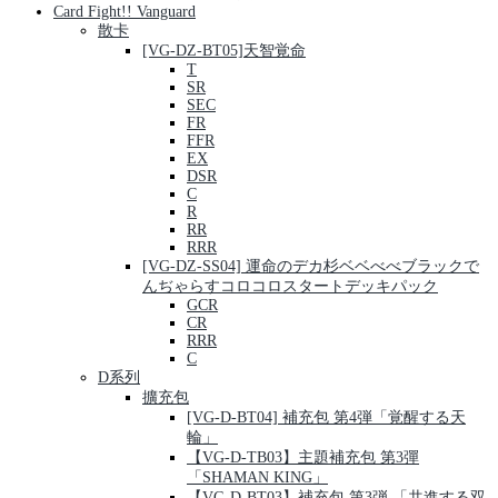
Card Fight!! Vanguard
散卡
[VG-DZ-BT05]天智覚命
T
SR
SEC
FR
FFR
EX
DSR
C
R
RR
RRR
[VG-DZ-SS04] 運命のデカ杉ベベべべブラックで
んぢゃらすコロコロスタートデッキパック
GCR
CR
RRR
C
D系列
擴充包
[VG-D-BT04] 補充包 第4弾「覚醒する天
輪」
【VG-D-TB03】主題補充包 第3彈
「SHAMAN KING」
【VG-D-BT03】補充包 第3弾 「共進する双