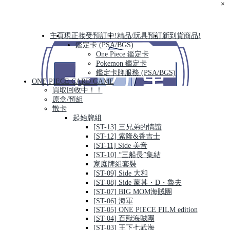
×
主頁
現正接受預訂中!
精品/玩具預訂
新到貨商品!
鑑定卡 (PSA/BGS)
One Piece 鑑定卡
Pokemon 鑑定卡
鑑定卡牌服務 (PSA/BGS)
ONE PIECE CARD GAME
買取回收中！！
原盒/預組
散卡
起始牌組
[ST-13] 三兄弟的情誼
[ST-12] 索隆&香吉士
[ST-11] Side 美音
[ST-10] “三船長”集結
家庭牌組套裝
[ST-09] Side 大和
[ST-08] Side 蒙其・D・魯夫
[ST-07] BIG MOM海賊團
[ST-06] 海軍
[ST-05] ONE PIECE FILM edition
[ST-04] 百獸海賊團
[ST-03] 王下七武海