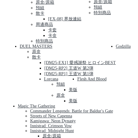
原盒/原箱
原盒/原箱
預組
預組
特別商品
散卡
[EX-08] 界放連結
周邊商品
卡套
卡盒
特別商品
DUEL MASTERS
Godzilla
原盒
散卡
[DM25-EX1] 愛感謝祭 ヒロインBEST
[DM25-RP2] 王道W 第2弾
[DM25-RP1] 王道W 第1弾
Lorcana
Flesh And Blood
預組
美版
原盒
美版
Magic The Gathering
Commander Lengends: Battle for Baldur's Gate
Streets of New Capenna
Kamigawa: Neon Dynasty
Innistrad: Crimson Vow
Innistrad: Midnight Hunt
原盒/原箱