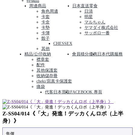
特價品
周邊商品
日本直送零食
角色周邊
日清
卡套
明星
卡盒
マルちゃん
卡墊
ヤマダイ株式会社
卡簿
サッポロ一番
骰子
CHESSEX
其他
精品/公仔收納
會員積分優惠
日本代購服務
襟章套
配件
其他保護套
收納儲存冊
cheki/寫真卡保護套
痛袋
代客日本買取
FACEBOOK 專頁
Z-SS04/014《「大」発進！デッカくんロボ（上半
身）》
售價