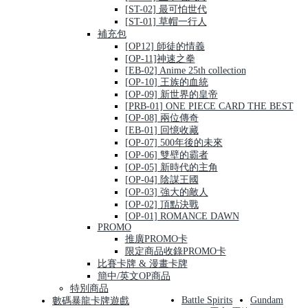
[ST-02] 最可怕世代
[ST-01] 草帽一行人
補充包
[OP12] 師徒的情義
[OP-11]神速之拳
[EB-02] Anime 25th collection
[OP-10] 王族的血統
[OP-09] 新世界的皇帝
[PRB-01] ONE PIECE CARD THE BEST
[OP-08] 兩位傳奇
[EB-01] 回憶收藏
[OP-07] 500年後的未來
[OP-06] 雙壁的霸者
[OP-05] 新時代的主角
[OP-04] 陰謀王國
[OP-03] 強大的敵人
[OP-02] 頂點決戰
[OP-01] ROMANCE DAWN
PROMO
推廣PROMO卡
限定商品收錄PROMO卡
比賽卡牌 & 漫畫卡牌
簡中/英文OP商品
特別商品
Battle Spirits
Gundam
數碼暴龍卡牌遊戲