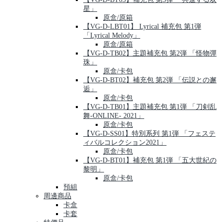
星」
原盒/原箱
【VG-D-LBT01】 Lyrical 補充包 第1弾
「Lyrical Melody」
原盒/原箱
【VG-D-TB02】主題補充包 第2弾 「怪物彈
珠」
原盒/卡包
【VG-D-BT02】補充包 第2弾 「伝説との邂
逅」
原盒/卡包
【VG-D-TB01】主題補充包 第1弾 「刀剣乱
舞-ONLINE- 2021」
原盒/卡包
【VG-D-SS01】特別系列 第1弾 「フェステ
ィバルコレクション2021」
原盒/卡包
【VG-D-BT01】補充包 第1弾 「五大世紀の
黎明」
原盒/卡包
預組
周邊商品
卡盒
卡套