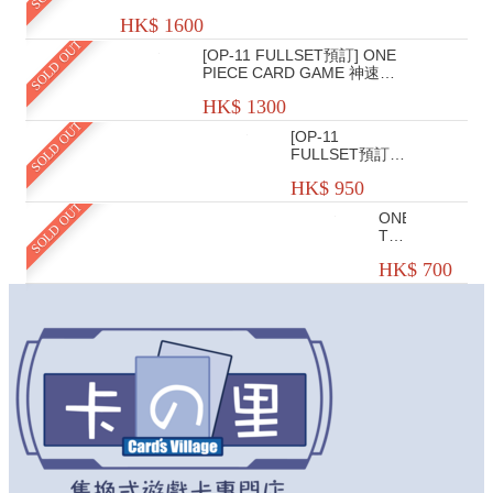
各4 SEC> $1600
HK$ 1600
SOLD OUT
[OP-11 FULLSET預訂] ONE
PIECE CARD GAME 神速之
拳 <連各2SEC> $1300
HK$ 1300
SOLD OUT
[OP-11
FULLSET預訂]
ONE PIECE
HK$ 950
CARD GAME 神
速之拳 <唔連
SOLD OUT
ONEPIECE
SEC>
TCG
二
HK$ 700
週
年
禮
盒
簡
體
中
文
版
限
定