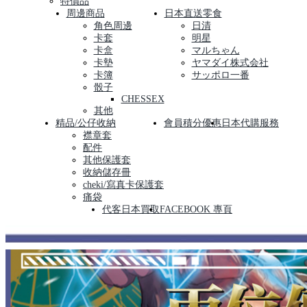
特價品
周邊商品
日本直送零食
角色周邊
日清
卡套
明星
卡盒
マルちゃん
卡墊
ヤマダイ株式会社
卡簿
サッポロ一番
骰子
CHESSEX
其他
精品/公仔收納
會員積分優惠
日本代購服務
襟章套
配件
其他保護套
收納儲存冊
cheki/寫真卡保護套
痛袋
代客日本買取
FACEBOOK 專頁