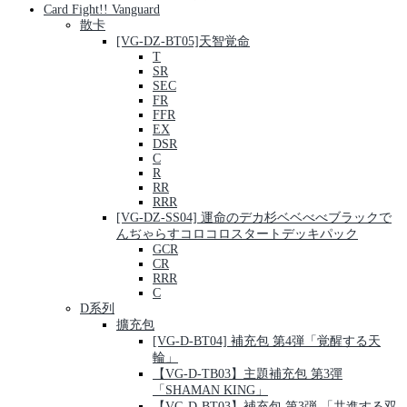
Card Fight!! Vanguard
散卡
[VG-DZ-BT05]天智覚命
T
SR
SEC
FR
FFR
EX
DSR
C
R
RR
RRR
[VG-DZ-SS04] 運命のデカ杉ベベべべブラックで
んぢゃらすコロコロスタートデッキパック
GCR
CR
RRR
C
D系列
擴充包
[VG-D-BT04] 補充包 第4弾「覚醒する天
輪」
【VG-D-TB03】主題補充包 第3彈
「SHAMAN KING」
【VG-D-BT03】補充包 第3弾 「共進する双