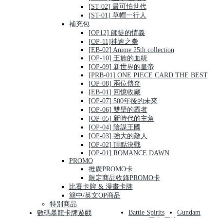
[ST-02] 最可怕世代
[ST-01] 草帽一行人
補充包
[OP12] 師徒的情義
[OP-11]神速之拳
[EB-02] Anime 25th collection
[OP-10] 王族的血統
[OP-09] 新世界的皇帝
[PRB-01] ONE PIECE CARD THE BEST
[OP-08] 兩位傳奇
[EB-01] 回憶收藏
[OP-07] 500年後的未來
[OP-06] 雙壁的霸者
[OP-05] 新時代的主角
[OP-04] 陰謀王國
[OP-03] 強大的敵人
[OP-02] 頂點決戰
[OP-01] ROMANCE DAWN
PROMO
推廣PROMO卡
限定商品收錄PROMO卡
比賽卡牌 & 漫畫卡牌
簡中/英文OP商品
特別商品
Battle Spirits
Gundam
數碼暴龍卡牌遊戲