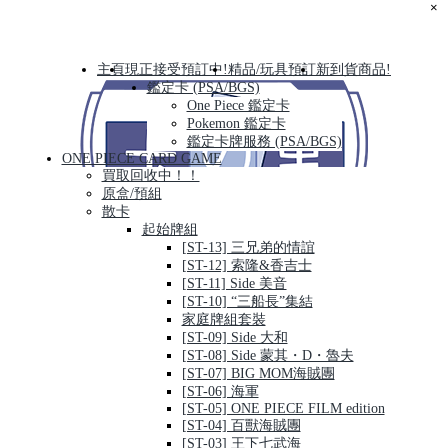
×
主頁
現正接受預訂中!
精品/玩具預訂
新到貨商品!
鑑定卡 (PSA/BGS)
One Piece 鑑定卡
Pokemon 鑑定卡
鑑定卡牌服務 (PSA/BGS)
ONE PIECE CARD GAME
買取回收中！！
原盒/預組
散卡
起始牌組
[ST-13] 三兄弟的情誼
[ST-12] 索隆&香吉士
[ST-11] Side 美音
[ST-10] “三船長”集結
家庭牌組套裝
[ST-09] Side 大和
[ST-08] Side 蒙其・D・魯夫
[ST-07] BIG MOM海賊團
[ST-06] 海軍
[ST-05] ONE PIECE FILM edition
[ST-04] 百獸海賊團
[ST-03] 王下七武海