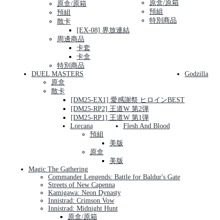
原盒/原箱
原盒/原箱
預組
預組
特別商品
散卡
[EX-08] 界放連結
周邊商品
卡套
卡盒
特別商品
DUEL MASTERS
Godzilla
原盒
散卡
[DM25-EX1] 愛感謝祭 ヒロインBEST
[DM25-RP2] 王道W 第2弾
[DM25-RP1] 王道W 第1弾
Lorcana
Flesh And Blood
預組
美版
原盒
美版
Magic The Gathering
Commander Lengends: Battle for Baldur's Gate
Streets of New Capenna
Kamigawa: Neon Dynasty
Innistrad: Crimson Vow
Innistrad: Midnight Hunt
原盒/原箱