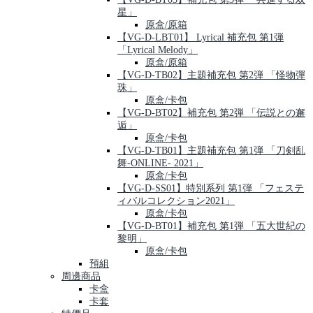
星」
原盒/原箱
【VG-D-LBT01】 Lyrical 補充包 第1弾
「Lyrical Melody」
原盒/原箱
【VG-D-TB02】主題補充包 第2弾 「怪物彈
珠」
原盒/卡包
【VG-D-BT02】補充包 第2弾 「伝説との邂
逅」
原盒/卡包
【VG-D-TB01】主題補充包 第1弾 「刀剣乱
舞-ONLINE- 2021」
原盒/卡包
【VG-D-SS01】特別系列 第1弾 「フェステ
ィバルコレクション2021」
原盒/卡包
【VG-D-BT01】補充包 第1弾 「五大世紀の
黎明」
原盒/卡包
預組
周邊商品
卡盒
卡套