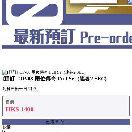
[預訂] OP-08 兩位傳奇 Full Set (連各2 SEC)
到貨日後一日 可取
售價
HK$
1400
選擇1件產品於條件 1中
已選擇
0
/
1
數量