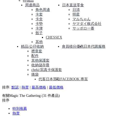
特價品
周邊商品
日本直送零食
角色周邊
日清
卡套
明星
卡盒
マルちゃん
卡墊
ヤマダイ株式会社
卡簿
サッポロ一番
骰子
CHESSEX
其他
精品/公仔收納
會員積分優惠
日本代購服務
襟章套
配件
其他保護套
收納儲存冊
cheki/寫真卡保護套
痛袋
代客日本買取
FACEBOOK 專頁
排序:
默認
|
熱賣
|
最高價格
|
最低價格
有關Magic The Gathering (31 件產品)
排序
特別推薦
熱賣