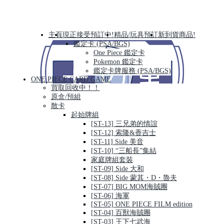
主頁
現正接受預訂中!
精品/玩具預訂
新到貨商品!
鑑定卡 (PSA/BGS)
One Piece 鑑定卡
Pokemon 鑑定卡
鑑定卡牌服務 (PSA/BGS)
ONE PIECE CARD GAME
買取回收中！！
原盒/預組
散卡
起始牌組
[ST-13] 三兄弟的情誼
[ST-12] 索隆&香吉士
[ST-11] Side 美音
[ST-10] “三船長”集結
家庭牌組套裝
[ST-09] Side 大和
[ST-08] Side 蒙其・D・魯夫
[ST-07] BIG MOM海賊團
[ST-06] 海軍
[ST-05] ONE PIECE FILM edition
[ST-04] 百獸海賊團
[ST-03] 王下七武海