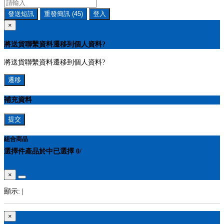
發送短訊
重發簡訊
(45)
登入
×
將送貨聯繫資料遷移到個人資料?
將送貨聯繫資料遷移到個人資料?
遷移
補充資料
提交
組合商品
選擇
件產品於
中
已選擇
0
/
×
顯示:
|
×