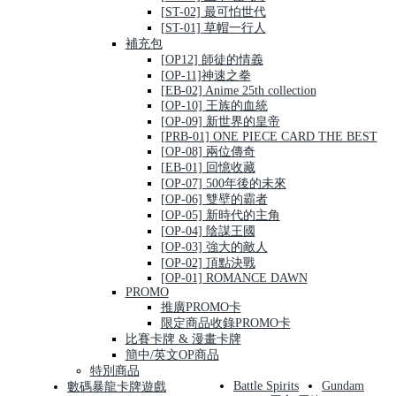
[ST-02] 最可怕世代
[ST-01] 草帽一行人
補充包
[OP12] 師徒的情義
[OP-11]神速之拳
[EB-02] Anime 25th collection
[OP-10] 王族的血統
[OP-09] 新世界的皇帝
[PRB-01] ONE PIECE CARD THE BEST
[OP-08] 兩位傳奇
[EB-01] 回憶收藏
[OP-07] 500年後的未來
[OP-06] 雙壁的霸者
[OP-05] 新時代的主角
[OP-04] 陰謀王國
[OP-03] 強大的敵人
[OP-02] 頂點決戰
[OP-01] ROMANCE DAWN
PROMO
推廣PROMO卡
限定商品收錄PROMO卡
比賽卡牌 & 漫畫卡牌
簡中/英文OP商品
特別商品
Battle Spirits
Gundam
數碼暴龍卡牌遊戲