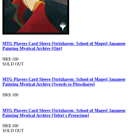
MTG Players Card Sleeve [Strixhaven: School of Mages] Japanese
Painting Mystical Archive [Opt]
HK$ 100
SOLD OUT
MTG Players Card Sleeve [Strixhaven: School of Mages] Japanese
Painting Mystical Archive [Swords to Plowshares]
HK$ 100
MTG Players Card Sleeve [Strixhaven: School of Mages] Japanese
Painting Mystical Archive [Teferi`s Protection]
HK$ 100
SOLD OUT