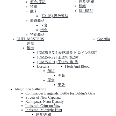
原盒/原箱
原盒/原箱
預組
預組
特別商品
散卡
[EX-08] 界放連結
周邊商品
卡套
卡盒
特別商品
DUEL MASTERS
Godzilla
原盒
散卡
[DM25-EX1] 愛感謝祭 ヒロインBEST
[DM25-RP2] 王道W 第2弾
[DM25-RP1] 王道W 第1弾
Lorcana
Flesh And Blood
預組
美版
原盒
美版
Magic The Gathering
Commander Lengends: Battle for Baldur's Gate
Streets of New Capenna
Kamigawa: Neon Dynasty
Innistrad: Crimson Vow
Innistrad: Midnight Hunt
原盒/原箱