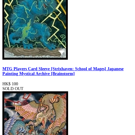
MTG Players Card Sleeve [Strixhaven: School of Mages] Japanese
Painting Mystical Archive [Brainstorm]
HK$ 100
SOLD OUT