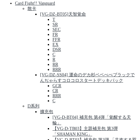
Card Fight!! Vanguard
散卡
[VG-DZ-BT05]天智覚命
T
SR
SEC
FR
FFR
EX
DSR
C
R
RR
RRR
[VG-DZ-SS04] 運命のデカ杉ベベべべブラックで
んぢゃらすコロコロスタートデッキパック
GCR
CR
RRR
C
D系列
擴充包
[VG-D-BT04] 補充包 第4弾「覚醒する天
輪」
【VG-D-TB03】主題補充包 第3彈
「SHAMAN KING」
【VG-D-BT03】補充包 第3弾 「共進する双