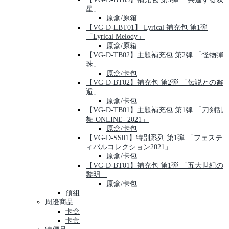
星」
原盒/原箱
【VG-D-LBT01】 Lyrical 補充包 第1弾
「Lyrical Melody」
原盒/原箱
【VG-D-TB02】主題補充包 第2弾 「怪物彈
珠」
原盒/卡包
【VG-D-BT02】補充包 第2弾 「伝説との邂
逅」
原盒/卡包
【VG-D-TB01】主題補充包 第1弾 「刀剣乱
舞-ONLINE- 2021」
原盒/卡包
【VG-D-SS01】特別系列 第1弾 「フェステ
ィバルコレクション2021」
原盒/卡包
【VG-D-BT01】補充包 第1弾 「五大世紀の
黎明」
原盒/卡包
預組
周邊商品
卡盒
卡套