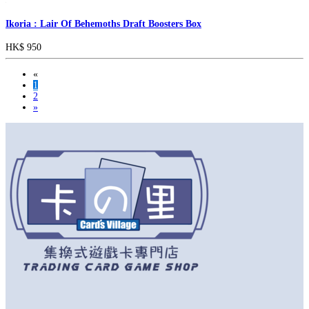
Ikoria : Lair Of Behemoths Draft Boosters Box
HK$ 950
«
1
2
»