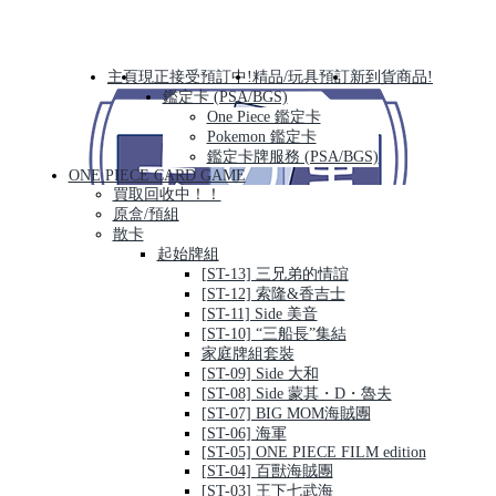
主頁
現正接受預訂中!
精品/玩具預訂
新到貨商品!
鑑定卡 (PSA/BGS)
One Piece 鑑定卡
Pokemon 鑑定卡
鑑定卡牌服務 (PSA/BGS)
ONE PIECE CARD GAME
買取回收中！！
原盒/預組
散卡
起始牌組
[ST-13] 三兄弟的情誼
[ST-12] 索隆&香吉士
[ST-11] Side 美音
[ST-10] “三船長”集結
家庭牌組套裝
[ST-09] Side 大和
[ST-08] Side 蒙其・D・魯夫
[ST-07] BIG MOM海賊團
[ST-06] 海軍
[ST-05] ONE PIECE FILM edition
[ST-04] 百獸海賊團
[ST-03] 王下七武海