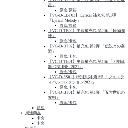
星」
原盒/原箱
【VG-D-LBT01】 Lyrical 補充包 第1弾
「Lyrical Melody」
原盒/原箱
【VG-D-TB02】主題補充包 第2弾 「怪物彈
珠」
原盒/卡包
【VG-D-BT02】補充包 第2弾 「伝説との邂
逅」
原盒/卡包
【VG-D-TB01】主題補充包 第1弾 「刀剣乱
舞-ONLINE- 2021」
原盒/卡包
【VG-D-SS01】特別系列 第1弾 「フェステ
ィバルコレクション2021」
原盒/卡包
【VG-D-BT01】補充包 第1弾 「五大世紀の
黎明」
原盒/卡包
預組
周邊商品
卡盒
卡套