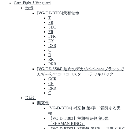
Card Fight!! Vanguard
散卡
[VG-DZ-BT05]天智覚命
T
SR
SEC
FR
FFR
EX
DSR
C
R
RR
RRR
[VG-DZ-SS04] 運命のデカ杉ベベべべブラックで
んぢゃらすコロコロスタートデッキパック
GCR
CR
RRR
C
D系列
擴充包
[VG-D-BT04] 補充包 第4弾「覚醒する天
輪」
【VG-D-TB03】主題補充包 第3彈
「SHAMAN KING」
【VG-D-BT03】補充包 第3弾 「共進する双