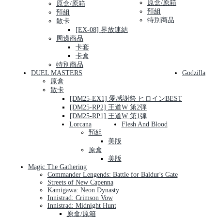
原盒/原箱
原盒/原箱
預組
預組
特別商品
散卡
[EX-08] 界放連結
周邊商品
卡套
卡盒
特別商品
DUEL MASTERS
Godzilla
原盒
散卡
[DM25-EX1] 愛感謝祭 ヒロインBEST
[DM25-RP2] 王道W 第2弾
[DM25-RP1] 王道W 第1弾
Lorcana
Flesh And Blood
預組
美版
原盒
美版
Magic The Gathering
Commander Lengends: Battle for Baldur's Gate
Streets of New Capenna
Kamigawa: Neon Dynasty
Innistrad: Crimson Vow
Innistrad: Midnight Hunt
原盒/原箱