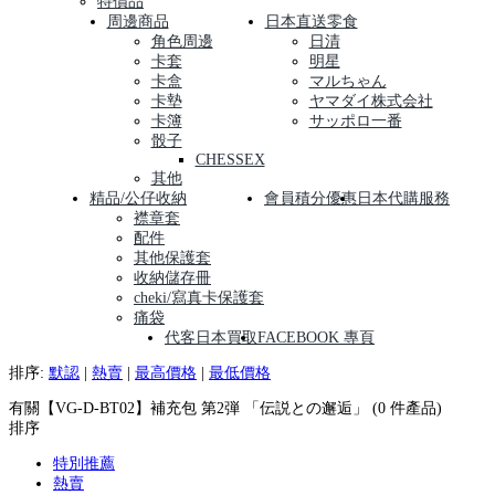
特價品
周邊商品
日本直送零食
角色周邊
日清
卡套
明星
卡盒
マルちゃん
卡墊
ヤマダイ株式会社
卡簿
サッポロ一番
骰子
CHESSEX
其他
精品/公仔收納
會員積分優惠
日本代購服務
襟章套
配件
其他保護套
收納儲存冊
cheki/寫真卡保護套
痛袋
代客日本買取
FACEBOOK 專頁
排序:
默認
|
熱賣
|
最高價格
|
最低價格
有關【VG-D-BT02】補充包 第2弾 「伝説との邂逅」 (0 件產品)
排序
特別推薦
熱賣