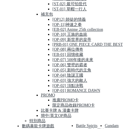
[ST-02] 最可怕世代
[ST-01] 草帽一行人
補充包
[OP12] 師徒的情義
[OP-11]神速之拳
[EB-02] Anime 25th collection
[OP-10] 王族的血統
[OP-09] 新世界的皇帝
[PRB-01] ONE PIECE CARD THE BEST
[OP-08] 兩位傳奇
[EB-01] 回憶收藏
[OP-07] 500年後的未來
[OP-06] 雙壁的霸者
[OP-05] 新時代的主角
[OP-04] 陰謀王國
[OP-03] 強大的敵人
[OP-02] 頂點決戰
[OP-01] ROMANCE DAWN
PROMO
推廣PROMO卡
限定商品收錄PROMO卡
比賽卡牌 & 漫畫卡牌
簡中/英文OP商品
特別商品
Battle Spirits
Gundam
數碼暴龍卡牌遊戲