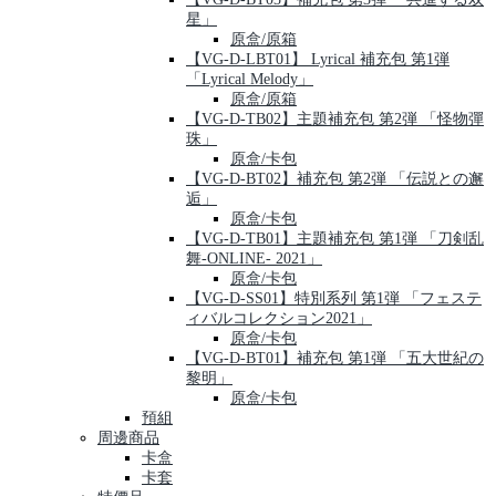
星」
原盒/原箱
【VG-D-LBT01】 Lyrical 補充包 第1弾
「Lyrical Melody」
原盒/原箱
【VG-D-TB02】主題補充包 第2弾 「怪物彈
珠」
原盒/卡包
【VG-D-BT02】補充包 第2弾 「伝説との邂
逅」
原盒/卡包
【VG-D-TB01】主題補充包 第1弾 「刀剣乱
舞-ONLINE- 2021」
原盒/卡包
【VG-D-SS01】特別系列 第1弾 「フェステ
ィバルコレクション2021」
原盒/卡包
【VG-D-BT01】補充包 第1弾 「五大世紀の
黎明」
原盒/卡包
預組
周邊商品
卡盒
卡套