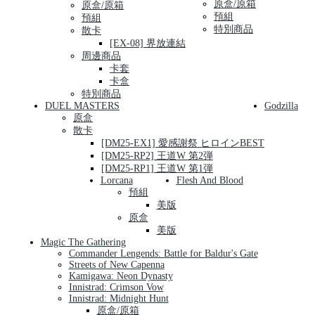
原盒/原箱
原盒/原箱
預組
預組
特別商品
散卡
[EX-08] 界放連結
周邊商品
卡套
卡盒
特別商品
DUEL MASTERS
Godzilla
原盒
散卡
[DM25-EX1] 愛感謝祭 ヒロインBEST
[DM25-RP2] 王道W 第2弾
[DM25-RP1] 王道W 第1弾
Lorcana
Flesh And Blood
預組
美版
原盒
美版
Magic The Gathering
Commander Lengends: Battle for Baldur's Gate
Streets of New Capenna
Kamigawa: Neon Dynasty
Innistrad: Crimson Vow
Innistrad: Midnight Hunt
原盒/原箱