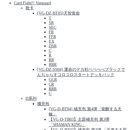
Card Fight!! Vanguard
散卡
[VG-DZ-BT05]天智覚命
T
SR
SEC
FR
FFR
EX
DSR
C
R
RR
RRR
[VG-DZ-SS04] 運命のデカ杉ベベべべブラックで
んぢゃらすコロコロスタートデッキパック
GCR
CR
RRR
C
D系列
擴充包
[VG-D-BT04] 補充包 第4弾「覚醒する天
輪」
【VG-D-TB03】主題補充包 第3彈
「SHAMAN KING」
【VG-D-BT03】補充包 第3弾 「共進する双