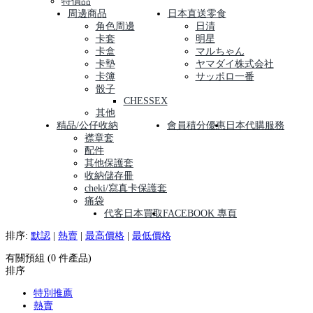
特價品
周邊商品
日本直送零食
角色周邊
日清
卡套
明星
卡盒
マルちゃん
卡墊
ヤマダイ株式会社
卡簿
サッポロ一番
骰子
CHESSEX
其他
精品/公仔收納
會員積分優惠
日本代購服務
襟章套
配件
其他保護套
收納儲存冊
cheki/寫真卡保護套
痛袋
代客日本買取
FACEBOOK 專頁
排序:
默認
|
熱賣
|
最高價格
|
最低價格
有關預組 (0 件產品)
排序
特別推薦
熱賣