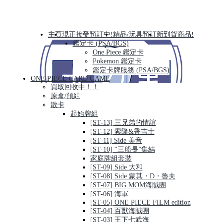
主頁
現正接受預訂中!
精品/玩具預訂
新到貨商品!
鑑定卡 (PSA/BGS)
One Piece 鑑定卡
Pokemon 鑑定卡
鑑定卡牌服務 (PSA/BGS)
ONE PIECE CARD GAME
買取回收中！！
原盒/預組
散卡
起始牌組
[ST-13] 三兄弟的情誼
[ST-12] 索隆&香吉士
[ST-11] Side 美音
[ST-10] “三船長”集結
家庭牌組套裝
[ST-09] Side 大和
[ST-08] Side 蒙其・D・魯夫
[ST-07] BIG MOM海賊團
[ST-06] 海軍
[ST-05] ONE PIECE FILM edition
[ST-04] 百獸海賊團
[ST-03] 王下七武海