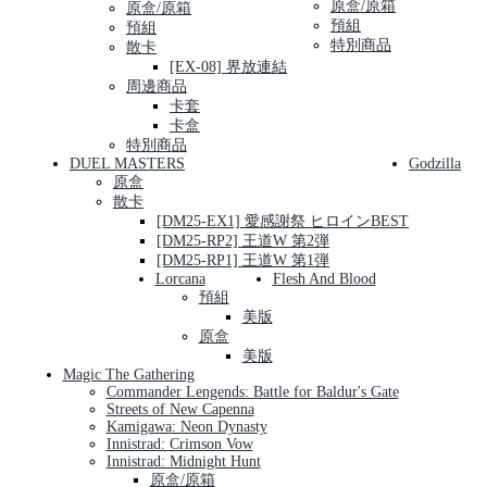
原盒/原箱
原盒/原箱
預組
預組
特別商品
散卡
[EX-08] 界放連結
周邊商品
卡套
卡盒
特別商品
DUEL MASTERS
Godzilla
原盒
散卡
[DM25-EX1] 愛感謝祭 ヒロインBEST
[DM25-RP2] 王道W 第2弾
[DM25-RP1] 王道W 第1弾
Lorcana
Flesh And Blood
預組
美版
原盒
美版
Magic The Gathering
Commander Lengends: Battle for Baldur's Gate
Streets of New Capenna
Kamigawa: Neon Dynasty
Innistrad: Crimson Vow
Innistrad: Midnight Hunt
原盒/原箱