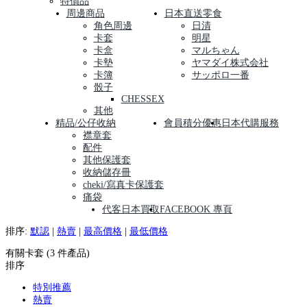
特價品
周邊商品
日本直送零食
角色周邊
日清
卡套
明星
卡盒
マルちゃん
卡墊
ヤマダイ株式会社
卡簿
サッポロ一番
骰子
CHESSEX
其他
精品/公仔收納
會員積分優惠
日本代購服務
襟章套
配件
其他保護套
收納儲存冊
cheki/寫真卡保護套
痛袋
代客日本買取
FACEBOOK 專頁
排序:
默認
|
熱賣
|
最高價格
|
最低價格
有關卡套 (3 件產品)
排序
特別推薦
熱賣