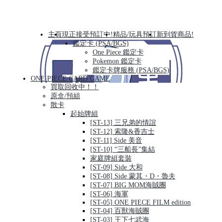
主頁
現正接受預訂中!
精品/玩具預訂
新到貨商品!
鑑定卡 (PSA/BGS)
One Piece 鑑定卡
Pokemon 鑑定卡
鑑定卡牌服務 (PSA/BGS)
ONE PIECE CARD GAME
買取回收中！！
原盒/預組
散卡
起始牌組
[ST-13] 三兄弟的情誼
[ST-12] 索隆&香吉士
[ST-11] Side 美音
[ST-10] “三船長”集結
家庭牌組套裝
[ST-09] Side 大和
[ST-08] Side 蒙其・D・魯夫
[ST-07] BIG MOM海賊團
[ST-06] 海軍
[ST-05] ONE PIECE FILM edition
[ST-04] 百獸海賊團
[ST-03] 王下七武海