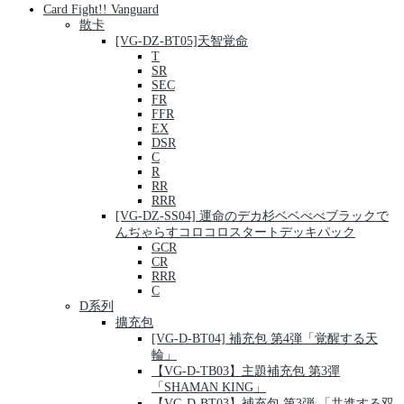
Card Fight!! Vanguard
散卡
[VG-DZ-BT05]天智覚命
T
SR
SEC
FR
FFR
EX
DSR
C
R
RR
RRR
[VG-DZ-SS04] 運命のデカ杉ベベべべブラックで
んぢゃらすコロコロスタートデッキパック
GCR
CR
RRR
C
D系列
擴充包
[VG-D-BT04] 補充包 第4弾「覚醒する天
輪」
【VG-D-TB03】主題補充包 第3彈
「SHAMAN KING」
【VG-D-BT03】補充包 第3弾 「共進する双