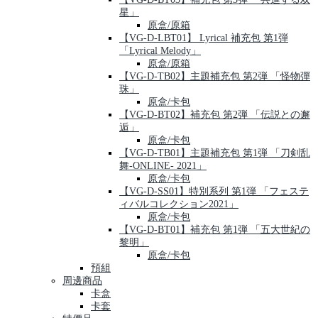
星」
原盒/原箱
【VG-D-LBT01】 Lyrical 補充包 第1弾
「Lyrical Melody」
原盒/原箱
【VG-D-TB02】主題補充包 第2弾 「怪物彈
珠」
原盒/卡包
【VG-D-BT02】補充包 第2弾 「伝説との邂
逅」
原盒/卡包
【VG-D-TB01】主題補充包 第1弾 「刀剣乱
舞-ONLINE- 2021」
原盒/卡包
【VG-D-SS01】特別系列 第1弾 「フェステ
ィバルコレクション2021」
原盒/卡包
【VG-D-BT01】補充包 第1弾 「五大世紀の
黎明」
原盒/卡包
預組
周邊商品
卡盒
卡套