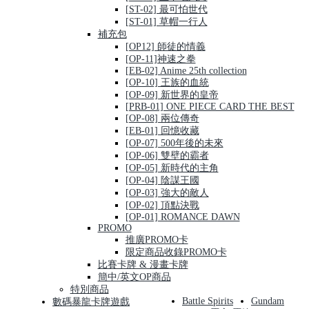
[ST-02] 最可怕世代
[ST-01] 草帽一行人
補充包
[OP12] 師徒的情義
[OP-11]神速之拳
[EB-02] Anime 25th collection
[OP-10] 王族的血統
[OP-09] 新世界的皇帝
[PRB-01] ONE PIECE CARD THE BEST
[OP-08] 兩位傳奇
[EB-01] 回憶收藏
[OP-07] 500年後的未來
[OP-06] 雙壁的霸者
[OP-05] 新時代的主角
[OP-04] 陰謀王國
[OP-03] 強大的敵人
[OP-02] 頂點決戰
[OP-01] ROMANCE DAWN
PROMO
推廣PROMO卡
限定商品收錄PROMO卡
比賽卡牌 & 漫畫卡牌
簡中/英文OP商品
特別商品
Battle Spirits
Gundam
數碼暴龍卡牌遊戲