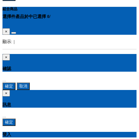
組合商品
選擇
件產品於
中
已選擇
0
/
×
顯示:
|
×
確認
...
確定
取消
×
訊息
...
確定
登入