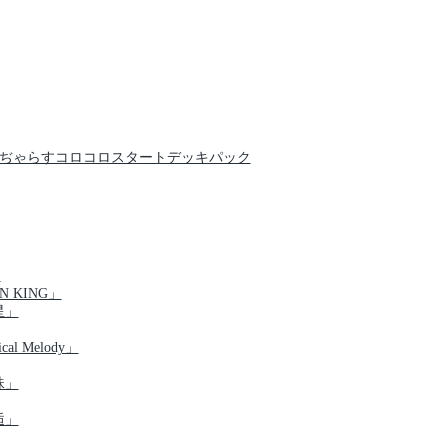
クでんぢゃらすコロコロスタートデッキパック
」
N KING」
星」
al Melody」
珠」
逅」