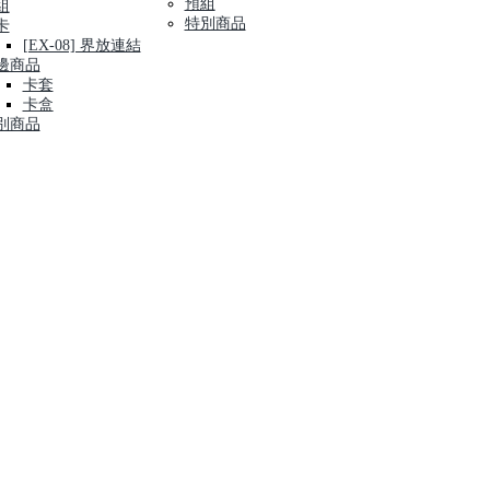
預組
組
特別商品
卡
[EX-08] 界放連結
邊商品
卡套
卡盒
別商品