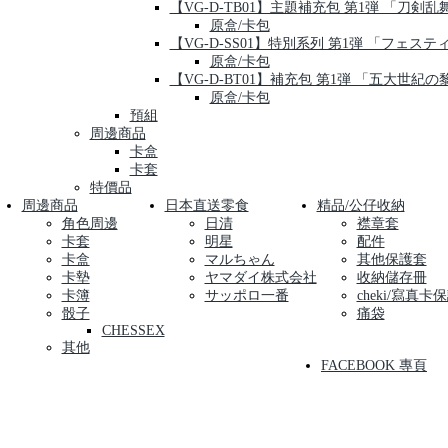
【VG-D-TB01】主題補充包 第1弾 「刀剣乱舞-O
原盒/卡包
【VG-D-SS01】特別系列 第1弾 「フェス
原盒/卡包
【VG-D-BT01】補充包 第1弾 「五大世紀の
原盒/卡包
預組
周邊商品
卡盒
卡套
特價品
周邊商品
日本直送零食
精品/公仔收納
角色周邊
日清
襟章套
卡套
明星
配件
卡盒
マルちゃん
其他保護套
卡墊
ヤマダイ株式会社
收納儲存冊
卡簿
サッポロ一番
cheki/寫真卡
骰子
痛袋
CHESSEX
其他
FACEBOOK 專頁