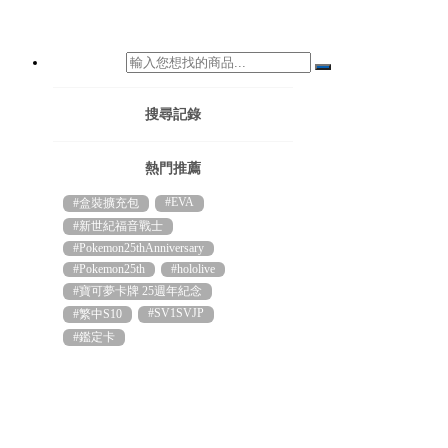
搜尋記錄
熱門推薦
#EVA
#盒裝擴充包
#新世紀福音戰士
#Pokemon25thAnniversary
#Pokemon25th
#hololive
#寶可夢卡牌 25週年紀念
#SV1SVJP
#繁中S10
#鑑定卡