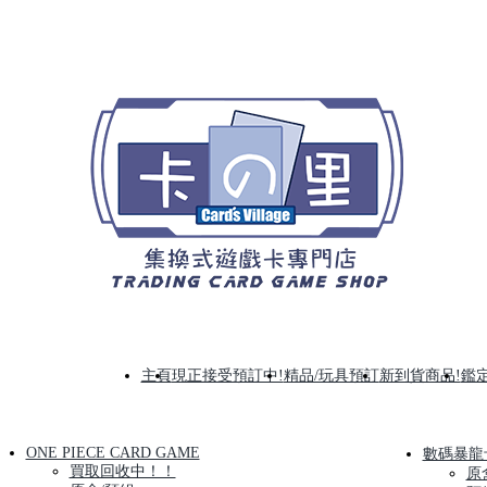
主頁
現正接受預訂中!
精品/玩具預訂
新到貨商品!
鑑定
ONE PIECE CARD GAME
數碼暴龍
買取回收中！！
原