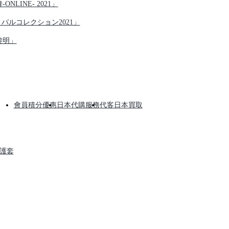
NLINE- 2021」
ティバルコレクション2021」
黎明」
會員積分優惠
日本代購服務
代客日本買取
保護套