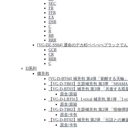
SEC
FR
FFR
EX
DSR
C
R
RR
RRR
[VG-DZ-SS04] 運命のデカ杉ベベべべブラッ
GCR
CR
RRR
C
D系列
擴充包
[VG-D-BT04] 補充包 第4弾「覚醒する天輪
【VG-D-TB03】主題補充包 第3彈 「SHAMA
【VG-D-BT03】補充包 第3弾 「共進する双
原盒/原箱
【VG-D-LBT01】 Lyrical 補充包 第1弾 「Lyric
原盒/原箱
【VG-D-TB02】主題補充包 第2弾 「怪物彈
原盒/卡包
【VG-D-BT02】補充包 第2弾 「伝説との邂
原盒/卡包