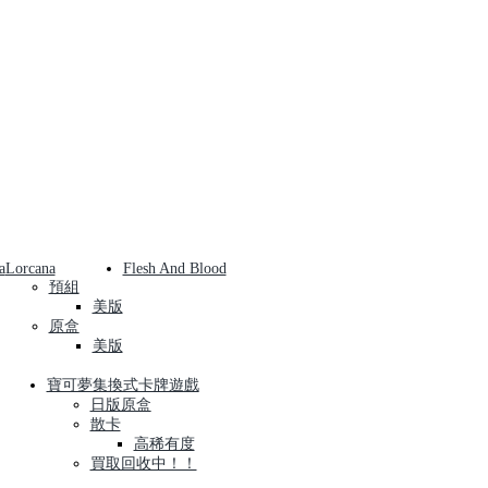
a
Lorcana
Flesh And Blood
預組
美版
原盒
美版
寶可夢集換式卡牌遊戲
日版原盒
散卡
高稀有度
買取回收中！！