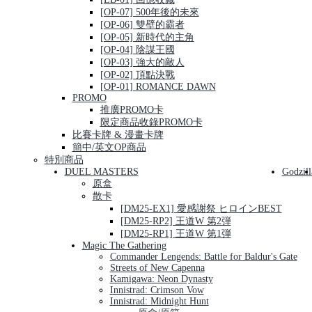
[OP-07] 500年後的未來
[OP-06] 雙壁的霸者
[OP-05] 新時代的主角
[OP-04] 陰謀王國
[OP-03] 強大的敵人
[OP-02] 頂點決戰
[OP-01] ROMANCE DAWN
PROMO
推廣PROMO卡
限定商品收錄PROMO卡
比賽卡牌 & 漫畫卡牌
簡中/英文OP商品
特別商品
DUEL MASTERS
Godzill
原盒
散卡
[DM25-EX1] 愛感謝祭 ヒロインBEST
[DM25-RP2] 王道W 第2弾
[DM25-RP1] 王道W 第1弾
Magic The Gathering
Commander Lengends: Battle for Baldur's Gate
Streets of New Capenna
Kamigawa: Neon Dynasty
Innistrad: Crimson Vow
Innistrad: Midnight Hunt