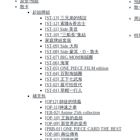
原盒/預組
預
散卡
散
起始牌組
[ST-13] 三兄弟的情誼
周
[ST-12] 索隆&香吉士
[ST-11] Side 美音
[ST-10] “三船長”集結
特
家庭牌組套裝
[ST-09] Side 大和
[ST-08] Side 蒙其・D・魯夫
[ST-07] BIG MOM海賊團
[ST-06] 海軍
[ST-05] ONE PIECE FILM edition
[ST-04] 百獸海賊團
[ST-03] 王下七武海
[ST-02] 最可怕世代
[ST-01] 草帽一行人
補充包
[OP12] 師徒的情義
[OP-11]神速之拳
[EB-02] Anime 25th collection
[OP-10] 王族的血統
[OP-09] 新世界的皇帝
[PRB-01] ONE PIECE CARD THE BEST
[OP-08] 兩位傳奇
[EB-01] 回憶收藏