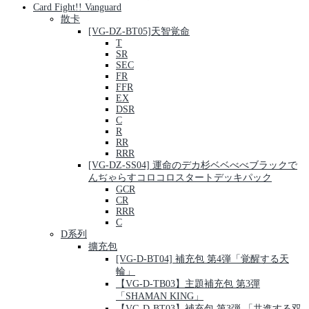
Card Fight!! Vanguard
散卡
[VG-DZ-BT05]天智覚命
T
SR
SEC
FR
FFR
EX
DSR
C
R
RR
RRR
[VG-DZ-SS04] 運命のデカ杉ベベべべブラックで
んぢゃらすコロコロスタートデッキパック
GCR
CR
RRR
C
D系列
擴充包
[VG-D-BT04] 補充包 第4弾「覚醒する天
輪」
【VG-D-TB03】主題補充包 第3彈
「SHAMAN KING」
【VG-D-BT03】補充包 第3弾 「共進する双