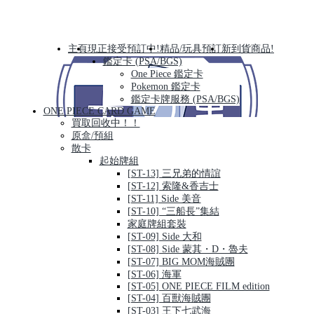
主頁
現正接受預訂中!
精品/玩具預訂
新到貨商品!
鑑定卡 (PSA/BGS)
One Piece 鑑定卡
Pokemon 鑑定卡
鑑定卡牌服務 (PSA/BGS)
ONE PIECE CARD GAME
買取回收中！！
原盒/預組
散卡
起始牌組
[ST-13] 三兄弟的情誼
[ST-12] 索隆&香吉士
[ST-11] Side 美音
[ST-10] “三船長”集結
家庭牌組套裝
[ST-09] Side 大和
[ST-08] Side 蒙其・D・魯夫
[ST-07] BIG MOM海賊團
[ST-06] 海軍
[ST-05] ONE PIECE FILM edition
[ST-04] 百獸海賊團
[ST-03] 王下七武海