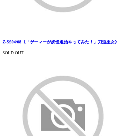
Z-SS04/08《「ゲーマーが妖怪退治やってみた！」刀道巫女》
SOLD OUT