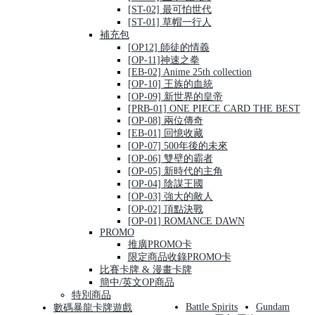
[ST-02] 最可怕世代
[ST-01] 草帽一行人
補充包
[OP12] 師徒的情義
[OP-11]神速之拳
[EB-02] Anime 25th collection
[OP-10] 王族的血統
[OP-09] 新世界的皇帝
[PRB-01] ONE PIECE CARD THE BEST
[OP-08] 兩位傳奇
[EB-01] 回憶收藏
[OP-07] 500年後的未來
[OP-06] 雙壁的霸者
[OP-05] 新時代的主角
[OP-04] 陰謀王國
[OP-03] 強大的敵人
[OP-02] 頂點決戰
[OP-01] ROMANCE DAWN
PROMO
推廣PROMO卡
限定商品收錄PROMO卡
比賽卡牌 & 漫畫卡牌
簡中/英文OP商品
特別商品
Battle Spirits
Gundam
數碼暴龍卡牌遊戲