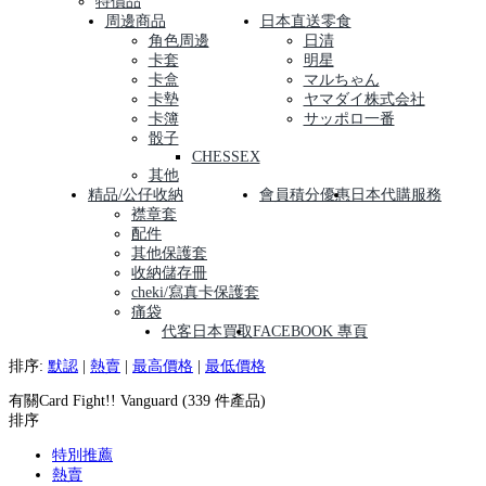
特價品
周邊商品
日本直送零食
角色周邊
日清
卡套
明星
卡盒
マルちゃん
卡墊
ヤマダイ株式会社
卡簿
サッポロ一番
骰子
CHESSEX
其他
精品/公仔收納
會員積分優惠
日本代購服務
襟章套
配件
其他保護套
收納儲存冊
cheki/寫真卡保護套
痛袋
代客日本買取
FACEBOOK 專頁
排序:
默認
|
熱賣
|
最高價格
|
最低價格
有關Card Fight!! Vanguard (339 件產品)
排序
特別推薦
熱賣