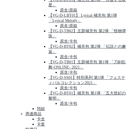
星」
原盒/原箱
【VG-D-LBT01】 Lyrical 補充包 第1弾
「Lyrical Melody」
原盒/原箱
【VG-D-TB02】主題補充包 第2弾 「怪物彈
珠」
原盒/卡包
【VG-D-BT02】補充包 第2弾 「伝説との邂
逅」
原盒/卡包
【VG-D-TB01】主題補充包 第1弾 「刀剣乱
舞-ONLINE- 2021」
原盒/卡包
【VG-D-SS01】特別系列 第1弾 「フェステ
ィバルコレクション2021」
原盒/卡包
【VG-D-BT01】補充包 第1弾 「五大世紀の
黎明」
原盒/卡包
預組
周邊商品
卡盒
卡套