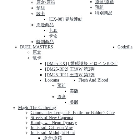
原盒/原箱
原盒/原箱
預組
預組
特別商品
散卡
[EX-08] 界放連結
周邊商品
卡套
卡盒
特別商品
DUEL MASTERS
Godzilla
原盒
散卡
[DM25-EX1] 愛感謝祭 ヒロインBEST
[DM25-RP2] 王道W 第2弾
[DM25-RP1] 王道W 第1弾
Lorcana
Flesh And Blood
預組
美版
原盒
美版
Magic The Gathering
Commander Lengends: Battle for Baldur's Gate
Streets of New Capenna
Kamigawa: Neon Dynasty
Innistrad: Crimson Vow
Innistrad: Midnight Hunt
原盒/原箱