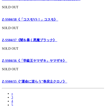
SOLD OUT
Z-SS04/18《「コスモVS！」コスモ》
SOLD OUT
Z-SS04/17《闇を暴く悪魔ブラック》
SOLD OUT
Z-SS04/16《「学級王ヤマザキ」ヤマザキ》
SOLD OUT
Z-SS04/15《“運命に逆らう”巻戻士クロノ》
«
3
4
5