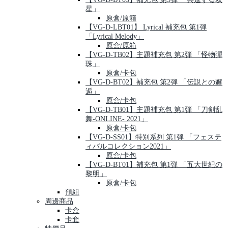
星」
原盒/原箱
【VG-D-LBT01】 Lyrical 補充包 第1弾
「Lyrical Melody」
原盒/原箱
【VG-D-TB02】主題補充包 第2弾 「怪物彈
珠」
原盒/卡包
【VG-D-BT02】補充包 第2弾 「伝説との邂
逅」
原盒/卡包
【VG-D-TB01】主題補充包 第1弾 「刀剣乱
舞-ONLINE- 2021」
原盒/卡包
【VG-D-SS01】特別系列 第1弾 「フェステ
ィバルコレクション2021」
原盒/卡包
【VG-D-BT01】補充包 第1弾 「五大世紀の
黎明」
原盒/卡包
預組
周邊商品
卡盒
卡套