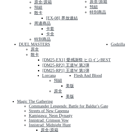
原盒/原箱
原盒/原箱
預組
預組
特別商品
散卡
[EX-08] 界放連結
周邊商品
卡套
卡盒
特別商品
DUEL MASTERS
Godzilla
原盒
散卡
[DM25-EX1] 愛感謝祭 ヒロインBEST
[DM25-RP2] 王道W 第2弾
[DM25-RP1] 王道W 第1弾
Lorcana
Flesh And Blood
預組
美版
原盒
美版
Magic The Gathering
Commander Lengends: Battle for Baldur's Gate
Streets of New Capenna
Kamigawa: Neon Dynasty
Innistrad: Crimson Vow
Innistrad: Midnight Hunt
原盒/原箱