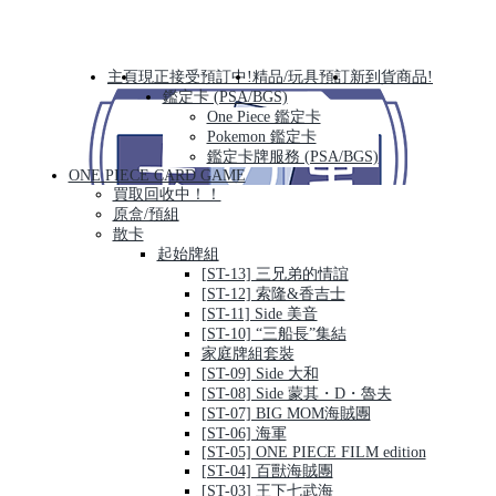
主頁
現正接受預訂中!
精品/玩具預訂
新到貨商品!
鑑定卡 (PSA/BGS)
One Piece 鑑定卡
Pokemon 鑑定卡
鑑定卡牌服務 (PSA/BGS)
ONE PIECE CARD GAME
買取回收中！！
原盒/預組
散卡
起始牌組
[ST-13] 三兄弟的情誼
[ST-12] 索隆&香吉士
[ST-11] Side 美音
[ST-10] “三船長”集結
家庭牌組套裝
[ST-09] Side 大和
[ST-08] Side 蒙其・D・魯夫
[ST-07] BIG MOM海賊團
[ST-06] 海軍
[ST-05] ONE PIECE FILM edition
[ST-04] 百獸海賊團
[ST-03] 王下七武海