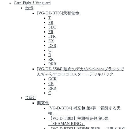
Card Fight!! Vanguard
散卡
[VG-DZ-BT05]天智覚命
T
SR
SEC
FR
FFR
EX
DSR
C
R
RR
RRR
[VG-DZ-SS04] 運命のデカ杉ベベべべブラックで
んぢゃらすコロコロスタートデッキパック
GCR
CR
RRR
C
D系列
擴充包
[VG-D-BT04] 補充包 第4弾「覚醒する天
輪」
【VG-D-TB03】主題補充包 第3彈
「SHAMAN KING」
【VG-D-BT03】補充包 第3弾 「共進する双