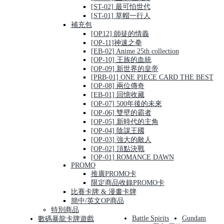
[ST-02] 最可怕世代
[ST-01] 草帽一行人
補充包
[OP12] 師徒的情義
[OP-11]神速之拳
[EB-02] Anime 25th collection
[OP-10] 王族的血統
[OP-09] 新世界的皇帝
[PRB-01] ONE PIECE CARD THE BEST
[OP-08] 兩位傳奇
[EB-01] 回憶收藏
[OP-07] 500年後的未來
[OP-06] 雙壁的霸者
[OP-05] 新時代的主角
[OP-04] 陰謀王國
[OP-03] 強大的敵人
[OP-02] 頂點決戰
[OP-01] ROMANCE DAWN
PROMO
推廣PROMO卡
限定商品收錄PROMO卡
比賽卡牌 & 漫畫卡牌
簡中/英文OP商品
特別商品
Battle Spirits
Gundam
數碼暴龍卡牌遊戲