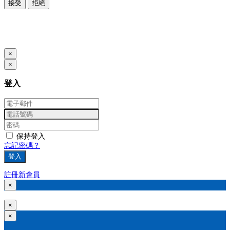
接受
拒絕
本系統由
提供
© Copyright 2026
www.posify.me
×
×
登入
保持登入
忘記密碼？
登入
註冊新會員
×
×
×