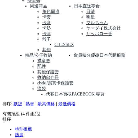
特價品
周邊商品
日本直送零食
角色周邊
日清
卡套
明星
卡盒
マルちゃん
卡墊
ヤマダイ株式会社
卡簿
サッポロ一番
骰子
CHESSEX
其他
精品/公仔收納
會員積分優惠
日本代購服務
襟章套
配件
其他保護套
收納儲存冊
cheki/寫真卡保護套
痛袋
代客日本買取
FACEBOOK 專頁
排序:
默認
|
熱賣
|
最高價格
|
最低價格
有關預組 (4 件產品)
排序
特別推薦
熱賣