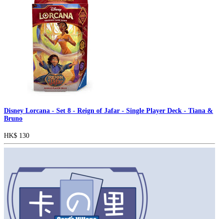
Disney Lorcana - Set 8 - Reign of Jafar - Single Player Deck - Tiana &
Bruno
HK$ 130