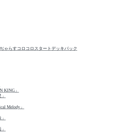
クでんぢゃらすコロコロスタートデッキパック
」
N KING」
星」
al Melody」
珠」
逅」