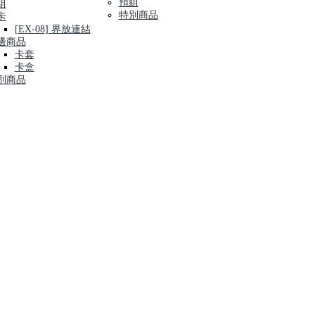
預組
組
特別商品
卡
[EX-08] 界放連結
邊商品
卡套
卡盒
別商品