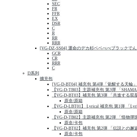
SEC
FR
FFR
EX
DSR
C
R
RR
RRR
[VG-DZ-SS04] 運命のデカ杉ベベべべブラッ
GCR
CR
RRR
C
D系列
擴充包
[VG-D-BT04] 補充包 第4弾「覚醒する天輪
【VG-D-TB03】主題補充包 第3彈 「SHAMA
【VG-D-BT03】補充包 第3弾 「共進する双
原盒/原箱
【VG-D-LBT01】 Lyrical 補充包 第1弾 「Lyric
原盒/原箱
【VG-D-TB02】主題補充包 第2弾 「怪物彈
原盒/卡包
【VG-D-BT02】補充包 第2弾 「伝説との邂
原盒/卡包