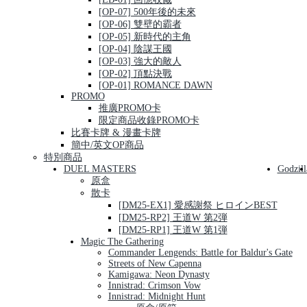
[OP-07] 500年後的未來
[OP-06] 雙壁的霸者
[OP-05] 新時代的主角
[OP-04] 陰謀王國
[OP-03] 強大的敵人
[OP-02] 頂點決戰
[OP-01] ROMANCE DAWN
PROMO
推廣PROMO卡
限定商品收錄PROMO卡
比賽卡牌 & 漫畫卡牌
簡中/英文OP商品
特別商品
DUEL MASTERS
Godzill
原盒
散卡
[DM25-EX1] 愛感謝祭 ヒロインBEST
[DM25-RP2] 王道W 第2弾
[DM25-RP1] 王道W 第1弾
Magic The Gathering
Commander Lengends: Battle for Baldur's Gate
Streets of New Capenna
Kamigawa: Neon Dynasty
Innistrad: Crimson Vow
Innistrad: Midnight Hunt