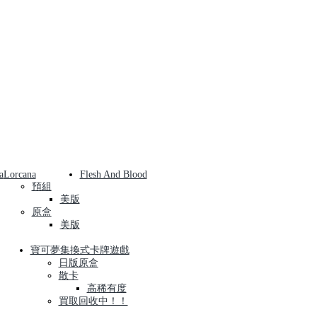
a
Lorcana
Flesh And Blood
預組
美版
原盒
美版
寶可夢集換式卡牌遊戲
日版原盒
散卡
高稀有度
買取回收中！！