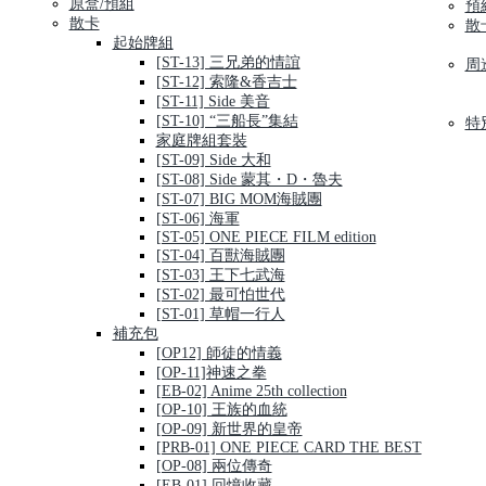
原盒/預組
預
散卡
散
起始牌組
[ST-13] 三兄弟的情誼
周
[ST-12] 索隆&香吉士
[ST-11] Side 美音
[ST-10] “三船長”集結
特
家庭牌組套裝
[ST-09] Side 大和
[ST-08] Side 蒙其・D・魯夫
[ST-07] BIG MOM海賊團
[ST-06] 海軍
[ST-05] ONE PIECE FILM edition
[ST-04] 百獸海賊團
[ST-03] 王下七武海
[ST-02] 最可怕世代
[ST-01] 草帽一行人
補充包
[OP12] 師徒的情義
[OP-11]神速之拳
[EB-02] Anime 25th collection
[OP-10] 王族的血統
[OP-09] 新世界的皇帝
[PRB-01] ONE PIECE CARD THE BEST
[OP-08] 兩位傳奇
[EB-01] 回憶收藏