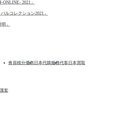
NLINE- 2021」
ティバルコレクション2021」
黎明」
會員積分優惠
日本代購服務
代客日本買取
保護套