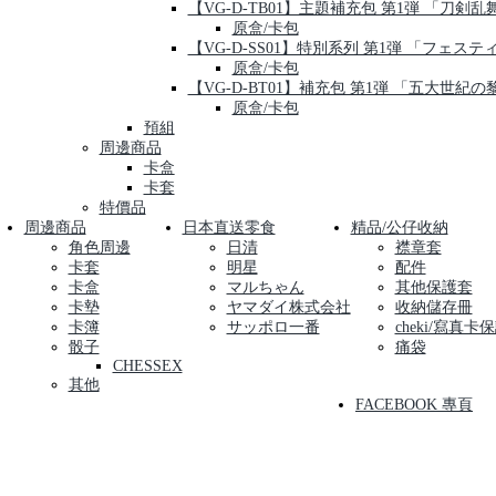
【VG-D-TB01】主題補充包 第1弾 「刀剣乱舞-O
原盒/卡包
【VG-D-SS01】特別系列 第1弾 「フェス
原盒/卡包
【VG-D-BT01】補充包 第1弾 「五大世紀の
原盒/卡包
預組
周邊商品
卡盒
卡套
特價品
周邊商品
日本直送零食
精品/公仔收納
角色周邊
日清
襟章套
卡套
明星
配件
卡盒
マルちゃん
其他保護套
卡墊
ヤマダイ株式会社
收納儲存冊
卡簿
サッポロ一番
cheki/寫真卡
骰子
痛袋
CHESSEX
其他
FACEBOOK 專頁