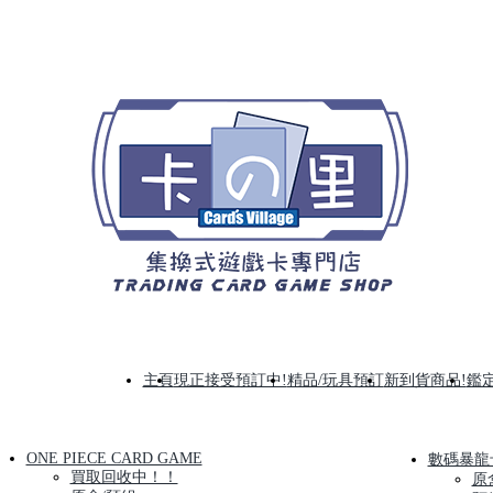
主頁
現正接受預訂中!
精品/玩具預訂
新到貨商品!
鑑定
ONE PIECE CARD GAME
數碼暴龍
買取回收中！！
原