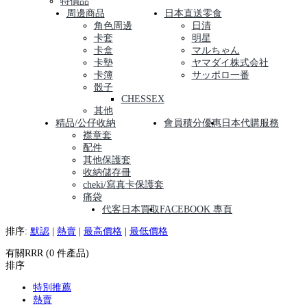
特價品
周邊商品
日本直送零食
角色周邊
日清
卡套
明星
卡盒
マルちゃん
卡墊
ヤマダイ株式会社
卡簿
サッポロ一番
骰子
CHESSEX
其他
精品/公仔收納
會員積分優惠
日本代購服務
襟章套
配件
其他保護套
收納儲存冊
cheki/寫真卡保護套
痛袋
代客日本買取
FACEBOOK 專頁
排序:
默認
|
熱賣
|
最高價格
|
最低價格
有關RRR (0 件產品)
排序
特別推薦
熱賣