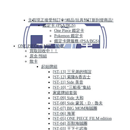
主頁
現正接受預訂中!
精品/玩具預訂
新到貨商品!
鑑定卡 (PSA/BGS)
One Piece 鑑定卡
Pokemon 鑑定卡
鑑定卡牌服務 (PSA/BGS)
ONE PIECE CARD GAME
買取回收中！！
原盒/預組
散卡
起始牌組
[ST-13] 三兄弟的情誼
[ST-12] 索隆&香吉士
[ST-11] Side 美音
[ST-10] “三船長”集結
家庭牌組套裝
[ST-09] Side 大和
[ST-08] Side 蒙其・D・魯夫
[ST-07] BIG MOM海賊團
[ST-06] 海軍
[ST-05] ONE PIECE FILM edition
[ST-04] 百獸海賊團
[ST-03] 王下七武海