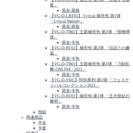
星」
原盒/原箱
【VG-D-LBT01】 Lyrical 補充包 第1弾
「Lyrical Melody」
原盒/原箱
【VG-D-TB02】主題補充包 第2弾 「怪物彈
珠」
原盒/卡包
【VG-D-BT02】補充包 第2弾 「伝説との邂
逅」
原盒/卡包
【VG-D-TB01】主題補充包 第1弾 「刀剣乱
舞-ONLINE- 2021」
原盒/卡包
【VG-D-SS01】特別系列 第1弾 「フェステ
ィバルコレクション2021」
原盒/卡包
【VG-D-BT01】補充包 第1弾 「五大世紀の
黎明」
原盒/卡包
預組
周邊商品
卡盒
卡套