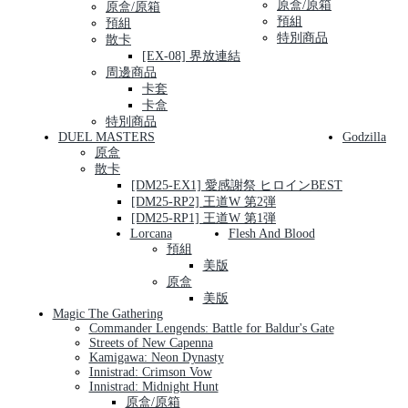
原盒/原箱
原盒/原箱
預組
預組
特別商品
散卡
[EX-08] 界放連結
周邊商品
卡套
卡盒
特別商品
DUEL MASTERS
Godzilla
原盒
散卡
[DM25-EX1] 愛感謝祭 ヒロインBEST
[DM25-RP2] 王道W 第2弾
[DM25-RP1] 王道W 第1弾
Lorcana
Flesh And Blood
預組
美版
原盒
美版
Magic The Gathering
Commander Lengends: Battle for Baldur's Gate
Streets of New Capenna
Kamigawa: Neon Dynasty
Innistrad: Crimson Vow
Innistrad: Midnight Hunt
原盒/原箱