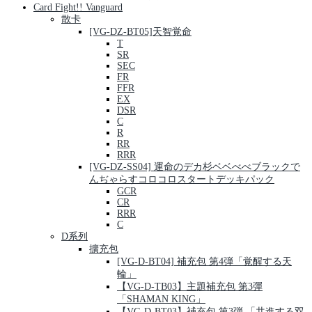
Card Fight!! Vanguard
散卡
[VG-DZ-BT05]天智覚命
T
SR
SEC
FR
FFR
EX
DSR
C
R
RR
RRR
[VG-DZ-SS04] 運命のデカ杉ベベべべブラックで
んぢゃらすコロコロスタートデッキパック
GCR
CR
RRR
C
D系列
擴充包
[VG-D-BT04] 補充包 第4弾「覚醒する天
輪」
【VG-D-TB03】主題補充包 第3彈
「SHAMAN KING」
【VG-D-BT03】補充包 第3弾 「共進する双