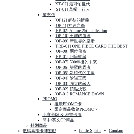
[ST-02] 最可怕世代
[ST-01] 草帽一行人
補充包
[OP12] 師徒的情義
[OP-11]神速之拳
[EB-02] Anime 25th collection
[OP-10] 王族的血統
[OP-09] 新世界的皇帝
[PRB-01] ONE PIECE CARD THE BEST
[OP-08] 兩位傳奇
[EB-01] 回憶收藏
[OP-07] 500年後的未來
[OP-06] 雙壁的霸者
[OP-05] 新時代的主角
[OP-04] 陰謀王國
[OP-03] 強大的敵人
[OP-02] 頂點決戰
[OP-01] ROMANCE DAWN
PROMO
推廣PROMO卡
限定商品收錄PROMO卡
比賽卡牌 & 漫畫卡牌
簡中/英文OP商品
特別商品
Battle Spirits
Gundam
數碼暴龍卡牌遊戲