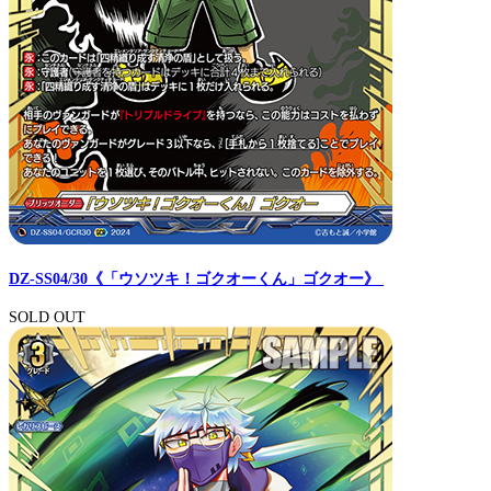
DZ-SS04/30《「ウソツキ！ゴクオーくん」ゴクオー》
SOLD OUT