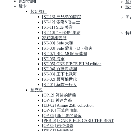
原盒/預組
預
散卡
散
起始牌組
[ST-13] 三兄弟的情誼
周
[ST-12] 索隆&香吉士
[ST-11] Side 美音
[ST-10] “三船長”集結
特
家庭牌組套裝
[ST-09] Side 大和
[ST-08] Side 蒙其・D・魯夫
[ST-07] BIG MOM海賊團
[ST-06] 海軍
[ST-05] ONE PIECE FILM edition
[ST-04] 百獸海賊團
[ST-03] 王下七武海
[ST-02] 最可怕世代
[ST-01] 草帽一行人
補充包
[OP12] 師徒的情義
[OP-11]神速之拳
[EB-02] Anime 25th collection
[OP-10] 王族的血統
[OP-09] 新世界的皇帝
[PRB-01] ONE PIECE CARD THE BEST
[OP-08] 兩位傳奇
[EB-01] 回憶收藏