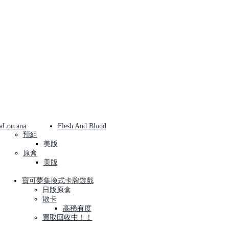
a
Lorcana
Flesh And Blood
預組
美版
原盒
美版
寶可夢集換式卡牌遊戲
日版原盒
散卡
高稀有度
買取回收中！！