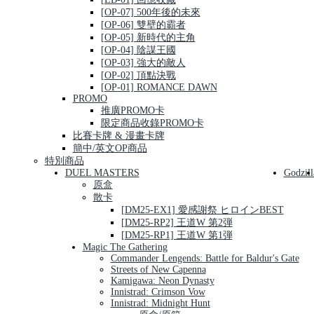
[OP-07] 500年後的未來
[OP-06] 雙壁的霸者
[OP-05] 新時代的主角
[OP-04] 陰謀王國
[OP-03] 強大的敵人
[OP-02] 頂點決戰
[OP-01] ROMANCE DAWN
PROMO
推廣PROMO卡
限定商品收錄PROMO卡
比賽卡牌 & 漫畫卡牌
簡中/英文OP商品
特別商品
DUEL MASTERS
Godzill
原盒
散卡
[DM25-EX1] 愛感謝祭 ヒロインBEST
[DM25-RP2] 王道W 第2弾
[DM25-RP1] 王道W 第1弾
Magic The Gathering
Commander Lengends: Battle for Baldur's Gate
Streets of New Capenna
Kamigawa: Neon Dynasty
Innistrad: Crimson Vow
Innistrad: Midnight Hunt