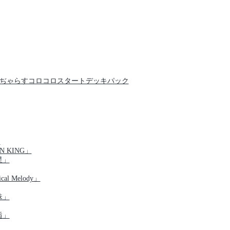
クでんぢゃらすコロコロスタートデッキパック
」
N KING」
星」
al Melody」
珠」
逅」