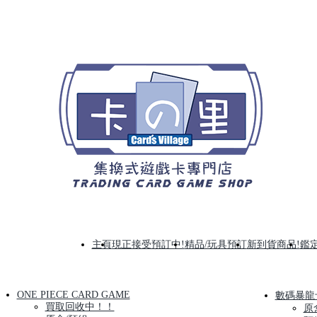
主頁
現正接受預訂中!
精品/玩具預訂
新到貨商品!
鑑定
ONE PIECE CARD GAME
數碼暴龍
買取回收中！！
原