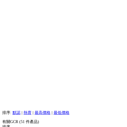
排序:
默認
|
熱賣
|
最高價格
|
最低價格
有關GCR (51 件產品)
排序