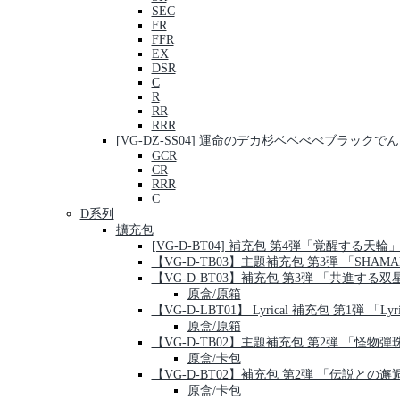
SEC
FR
FFR
EX
DSR
C
R
RR
RRR
[VG-DZ-SS04] 運命のデカ杉ベベべべブラッ
GCR
CR
RRR
C
D系列
擴充包
[VG-D-BT04] 補充包 第4弾「覚醒する天輪
【VG-D-TB03】主題補充包 第3彈 「SHAMA
【VG-D-BT03】補充包 第3弾 「共進する双
原盒/原箱
【VG-D-LBT01】 Lyrical 補充包 第1弾 「Lyric
原盒/原箱
【VG-D-TB02】主題補充包 第2弾 「怪物彈
原盒/卡包
【VG-D-BT02】補充包 第2弾 「伝説との邂
原盒/卡包