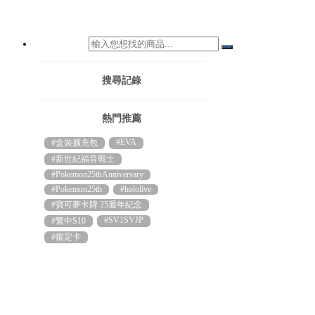
搜尋記錄
熱門推薦
#EVA
#盒裝擴充包
#新世紀福音戰士
#Pokemon25thAnniversary
#Pokemon25th
#hololive
#寶可夢卡牌 25週年紀念
#SV1SVJP
#繁中S10
#鑑定卡