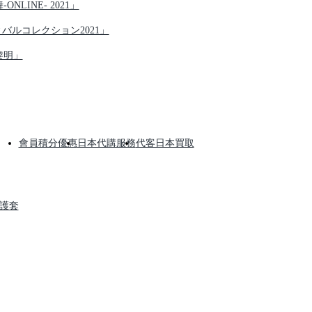
NLINE- 2021」
ティバルコレクション2021」
黎明」
會員積分優惠
日本代購服務
代客日本買取
保護套