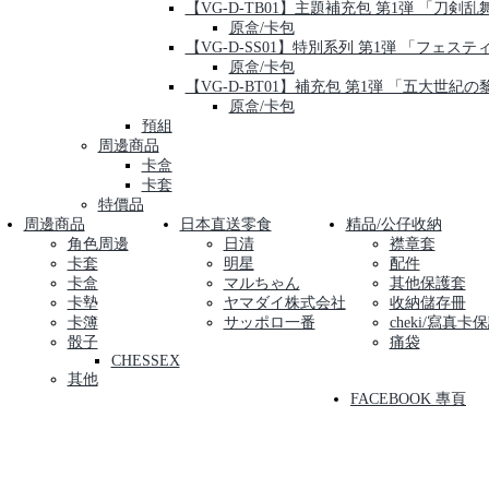
【VG-D-TB01】主題補充包 第1弾 「刀剣乱舞-O
原盒/卡包
【VG-D-SS01】特別系列 第1弾 「フェス
原盒/卡包
【VG-D-BT01】補充包 第1弾 「五大世紀の
原盒/卡包
預組
周邊商品
卡盒
卡套
特價品
周邊商品
日本直送零食
精品/公仔收納
角色周邊
日清
襟章套
卡套
明星
配件
卡盒
マルちゃん
其他保護套
卡墊
ヤマダイ株式会社
收納儲存冊
卡簿
サッポロ一番
cheki/寫真卡
骰子
痛袋
CHESSEX
其他
FACEBOOK 專頁