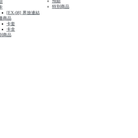
預組
組
特別商品
卡
[EX-08] 界放連結
邊商品
卡套
卡盒
別商品